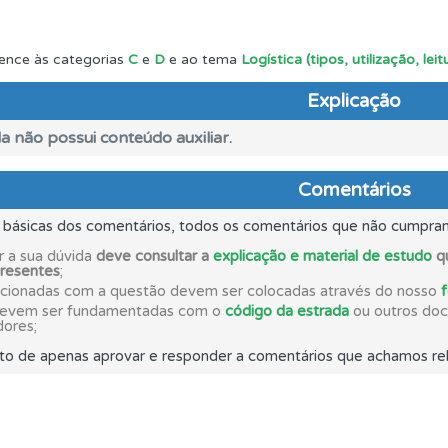
aqui todas as questões que usamos na plataforma.
ence às categorias
C
e
D
e ao tema
Logística (tipos, utilização, le
Explicação
ícil" apresenta-lhe as questões mais falhadas na plataforma.
a não possui conteúdo auxiliar.
rdar uma questão colocando-a como favorita.
Comentários
s básicas dos comentários, todos os comentários que não cumpra
 os comentários da questão quando tem dúvidas.
r a sua dúvida
deve consultar a
explicação e material de estudo
qu
presentes
;
acionadas com a questão devem ser colocadas através do nosso
ta para ter acesso às suas estatísticas em qualquer equipa
devem ser fundamentadas com o
código da estrada
ou outros docu
dores;
to de apenas aprovar e responder a comentários que achamos rel
ta para não perder as suas estatísticas.
o teste que recomendamos para obter os melhores resultad