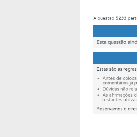
Questões
Consulte 
A questão
5233
pert
Testes
O teste "Dif
Esta questão aind
Questões
Pode gua
Estas são as regra
Questões
Consulte
Antes de coloca
comentários já 
Dúvidas não rel
Conta
Crie uma con
As afirmações 
restantes utiliza
Reservamos o direi
Conta
Crie uma con
Testes
Deve fazer 