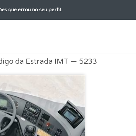
ões que errou no seu perfil.
ico dos seus testes no seu perfil.
a biblioteca para tirar dúvidas e ver resumos do código.
digo da Estrada IMT — 5233
perfil se já está preparado para ir a exame.
 de dificuldade do teste quando o termina.
as explicações das questões para esclarecimentos adicionai
as" apresenta-lhe questões a que ainda não respondeu.