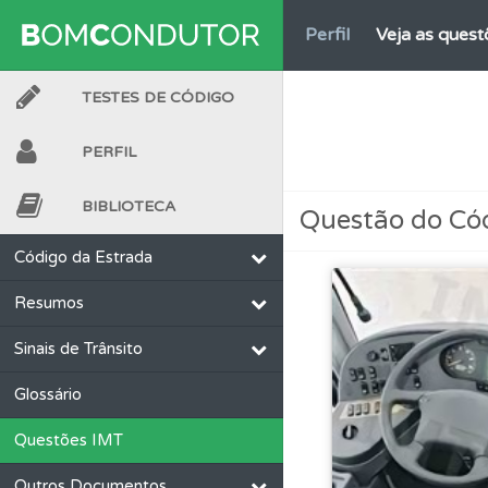
Perfil
Veja as quest
TESTES DE CÓDIGO
Perfil
Tem um histór
PERFIL
Biblioteca
Consulte 
BIBLIOTECA
Questão do Có
Perfil
Saiba no seu 
Código da Estrada
Resumos
Testes
Veja o nível
Sinais de Trânsito
Questões
Consulte 
Glossário
Questões IMT
Testes
O teste "Nov
Outros Documentos