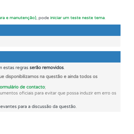
itura e manutenção)
, pode
iniciar um teste neste tema
.
m estas regras
serão removidos
.
e disponibilizamos na questão e ainda todos os
formulário de contacto
;
mento.
mentos oficiais para evitar que possa induzir em erro os
evantes para a discussão da questão.
os.