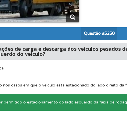
ícil" apresenta-lhe as questões mais falhadas na plataforma.
a biblioteca para tirar dúvidas e ver resumos do código.
Questão
#5250
o teste que recomendamos para obter os melhores resultad
ações de carga e descarga dos veículos pesados d
querdo do veículo?
ico dos seus testes no seu perfil.
ca.
 onde tem mais dificuldades no seu perfil.
o nos casos em que o veículo está estacionado do lado direito da 
for permitido o estacionamento do lado esquerdo da faixa de roda
es que usamos estão atualizadas e são as mesmas do exame 
 os comentários da questão quando tem dúvidas.