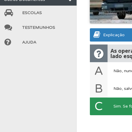
Testes
O teste "Dif
ESCOLAS
TESTEMUNHOS
Biblioteca
Consulte 
Explicação
AJUDA
Testes
Deve fazer 
As oper
lado es
A
Perfil
Tem um histór
Não, nun
B
Perfil
Veja os temas
Não, salv
C
Sim. Se 
Questões
As questõ
Questões
Consulte