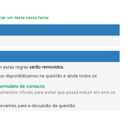
iciar um teste neste tema
.
s.
m estas regras
serão removidos
.
mento.
e disponibilizamos na questão e ainda todos os
formulário de contacto
;
mentos oficiais para evitar que possa induzir em erro os
evantes para a discussão da questão.