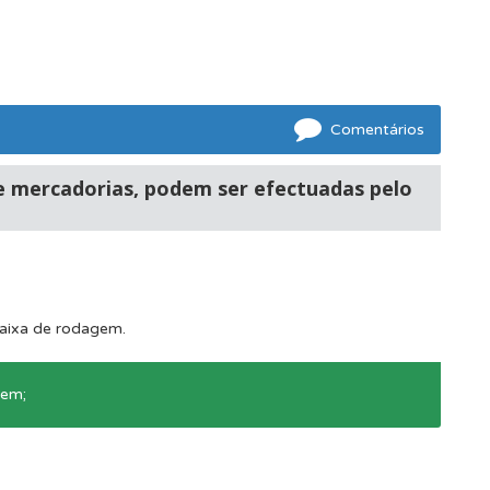
Comentários
os.
e mercadorias, podem ser efectuadas pelo
faixa de rodagem.
gem;
oficial.