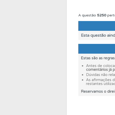
Testes
O teste "Nov
A questão
5250
pert
Biblioteca
Consulte 
Esta questão aind
Questões
Consulte 
Estas são as regra
Conta
Crie uma con
Antes de coloca
comentários já 
Dúvidas não rel
Testemunhos
Veja 
As afirmações 
restantes utiliza
Reservamos o direi
Ajuda
Use os atalh
Perfil
Saiba no seu 