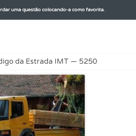
rdar uma questão colocando-a como favorita.
 Condutor dá-lhe uma ideia da sua preparação para o exam
ões que errou no seu perfil.
digo da Estrada IMT — 5250
aqui todas as questões que usamos na plataforma.
ta para não perder as suas estatísticas.
uda se tiver dúvidas relacionadas com a plataforma.
 de dificuldade do teste quando o termina.