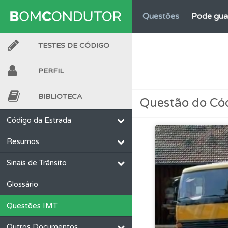
Questões
Pode gua
TESTES DE CÓDIGO
Perfil
O Índice Bom
PERFIL
Perfil
Veja as quest
BIBLIOTECA
Questão do Có
Questões
Consulte 
Código da Estrada
Resumos
Conta
Crie uma con
Sinais de Trânsito
Ajuda
Consulte a aj
Glossário
Questões IMT
Testes
Veja o nível
Outros Documentos