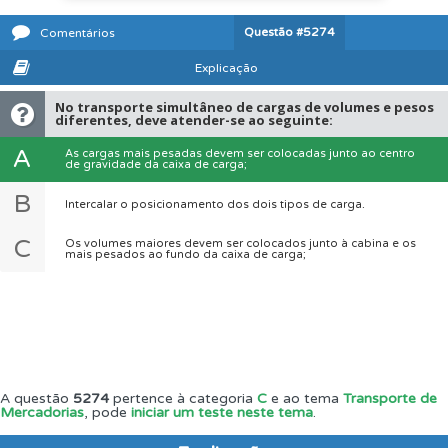
Questão
#5274
Comentários
Explicação
No transporte simultâneo de cargas de volumes e pesos
diferentes, deve atender-se ao seguinte:
A
As cargas mais pesadas devem ser colocadas junto ao centro
de gravidade da caixa de carga;
B
Intercalar o posicionamento dos dois tipos de carga.
C
Os volumes maiores devem ser colocados junto à cabina e os
mais pesados ao fundo da caixa de carga;
A questão
5274
pertence à categoria
C
e ao tema
Transporte de
Mercadorias
, pode
iniciar um teste neste tema
.