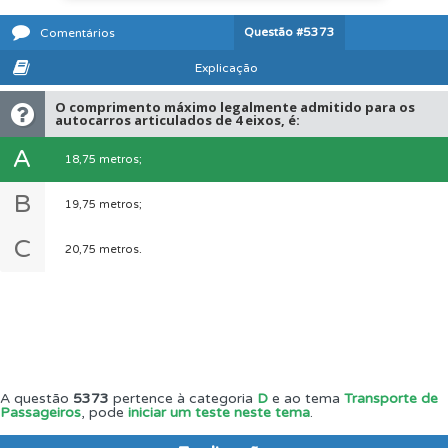
Questão
#5373
Comentários
Explicação
O comprimento máximo legalmente admitido para os
autocarros articulados de 4 eixos, é:
A
18,75 metros;
B
19,75 metros;
C
20,75 metros.
A questão
5373
pertence à categoria
D
e ao tema
Transporte de
Passageiros
, pode
iniciar um teste neste tema
.