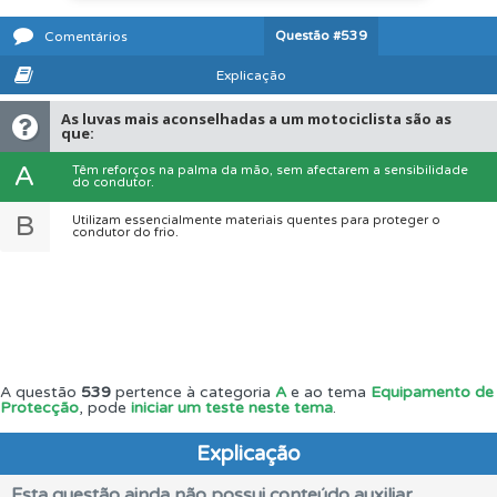
Questão
#539
Comentários
Explicação
As luvas mais aconselhadas a um motociclista são as
que:
A
Têm reforços na palma da mão, sem afectarem a sensibilidade
do condutor.
B
Utilizam essencialmente materiais quentes para proteger o
condutor do frio.
A questão
539
pertence à categoria
A
e ao tema
Equipamento de
Protecção
, pode
iniciar um teste neste tema
.
Explicação
Esta questão ainda não possui conteúdo auxiliar.