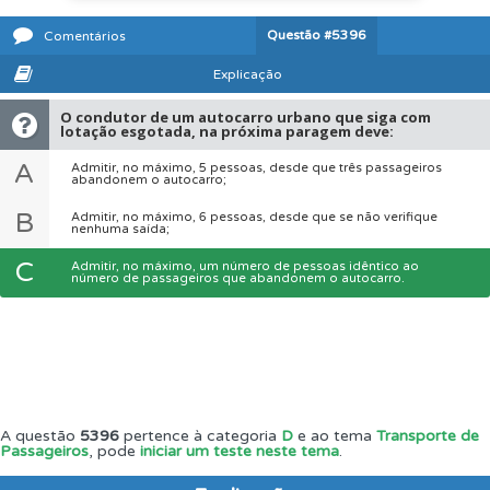
Questão
#5396
Comentários
Explicação
O condutor de um autocarro urbano que siga com
lotação esgotada, na próxima paragem deve:
A
Admitir, no máximo, 5 pessoas, desde que três passageiros
abandonem o autocarro;
B
Admitir, no máximo, 6 pessoas, desde que se não verifique
nenhuma saída;
C
Admitir, no máximo, um número de pessoas idêntico ao
número de passageiros que abandonem o autocarro.
A questão
5396
pertence à categoria
D
e ao tema
Transporte de
Passageiros
, pode
iniciar um teste neste tema
.