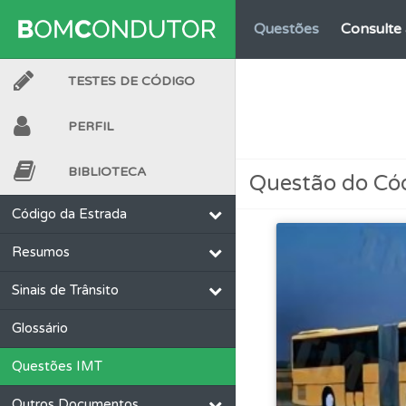
Questões
Consulte 
TESTES DE CÓDIGO
Biblioteca
Consulte 
PERFIL
Conta
Crie uma con
BIBLIOTECA
Questão do Có
Conta
Crie uma con
Código da Estrada
Resumos
Perfil
Veja os temas
Sinais de Trânsito
Ajuda
Consulte a aj
Glossário
Questões IMT
Ajuda
Use os atalh
Outros Documentos