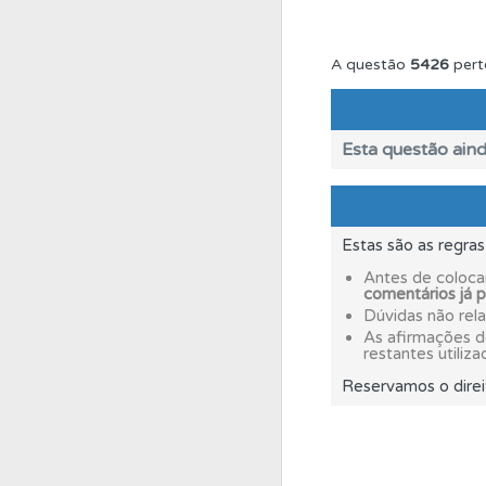
Questões
Pode gua
A questão
5426
pert
Testes
O teste "Err
Esta questão aind
Testes
Veja o nível
Estas são as regra
Perfil
Tem um histór
Antes de coloca
comentários já 
Dúvidas não rel
Conta
Crie uma con
As afirmações 
restantes utiliza
Reservamos o direi
Questões
As questõ
Perfil
Consulte as su