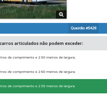
as explicações das questões para esclarecimentos adicionai
 os comentários da questão quando tem dúvidas.
Questão
#5426
perfil se já está preparado para ir a exame.
carros articulados não podem exceder:
 Condutor dá-lhe uma ideia da sua preparação para o exam
tros de comprimento e 2.50 metros de largura;
os testemunhos dos nossos utilizadores e deixe o seu!
tros de comprimento e 2.60 metros de largura;
tros de comprimento e 2.55 metros de largura
ícil" apresenta-lhe as questões mais falhadas na plataforma.
as" apresenta-lhe questões a que ainda não respondeu.