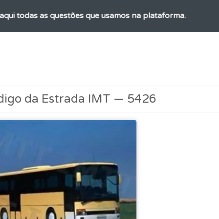
aqui todas as questões que usamos na plataforma.
a biblioteca para tirar dúvidas e ver resumos do código.
ta para ter acesso às suas estatísticas em qualquer equipa
digo da Estrada IMT — 5426
ta para poder partilhar o seu perfil com os seus amigos.
 onde tem mais dificuldades no seu perfil.
uda se tiver dúvidas relacionadas com a plataforma.
os de teclado para responder aos testes mais rapidamente.