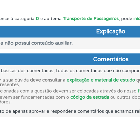
rdar uma questão colocando-a como favorita.
ence à categoria
D
e ao tema
Transporte de Passageiros
, pode
ini
Explicação
adas" apresenta-lhe questões que errou e não voltou a res
a não possui conteúdo auxiliar.
 de dificuldade do teste quando o termina.
Comentários
s básicas dos comentários, todos os comentários que não cumpra
ico dos seus testes no seu perfil.
r a sua dúvida
deve consultar a
explicação e material de estudo
qu
presentes
;
acionadas com a questão devem ser colocadas através do nosso
ta para não perder as suas estatísticas.
devem ser fundamentadas com o
código da estrada
ou outros docu
dores;
to de apenas aprovar e responder a comentários que achamos rel
es que usamos estão atualizadas e são as mesmas do exame 
as estatísticas no seu perfil.