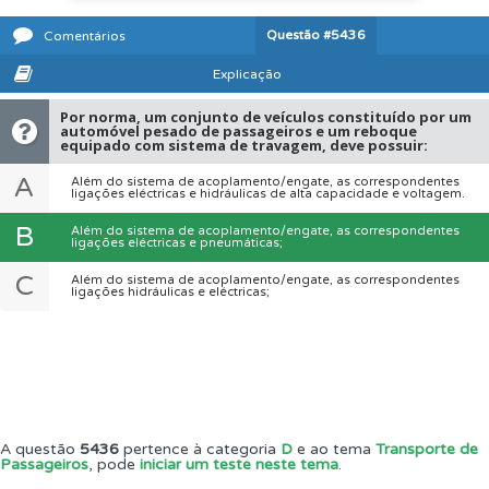
Questão
#5436
Comentários
Explicação
Por norma, um conjunto de veículos constituído por um
automóvel pesado de passageiros e um reboque
equipado com sistema de travagem, deve possuir:
A
Além do sistema de acoplamento/engate, as correspondentes
ligações eléctricas e hidráulicas de alta capacidade e voltagem.
B
Além do sistema de acoplamento/engate, as correspondentes
ligações eléctricas e pneumáticas;
C
Além do sistema de acoplamento/engate, as correspondentes
ligações hidráulicas e eléctricas;
A questão
5436
pertence à categoria
D
e ao tema
Transporte de
Passageiros
, pode
iniciar um teste neste tema
.