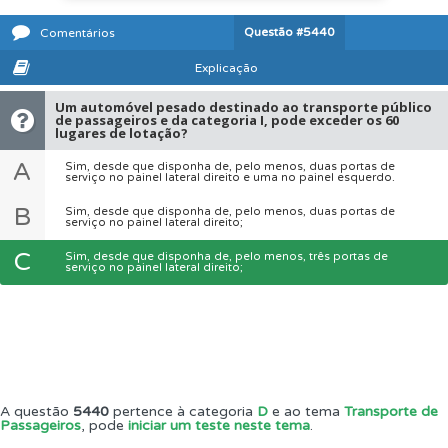
Questão
#5440
Comentários
Explicação
Um automóvel pesado destinado ao transporte público
de passageiros e da categoria I, pode exceder os 60
lugares de lotação?
A
Sim, desde que disponha de, pelo menos, duas portas de
serviço no painel lateral direito e uma no painel esquerdo.
B
Sim, desde que disponha de, pelo menos, duas portas de
serviço no painel lateral direito;
C
Sim, desde que disponha de, pelo menos, três portas de
serviço no painel lateral direito;
A questão
5440
pertence à categoria
D
e ao tema
Transporte de
Passageiros
, pode
iniciar um teste neste tema
.