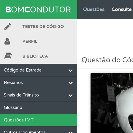
Questões
Consulte 
TESTES DE CÓDIGO
Testes
Veja o nível
PERFIL
Testes
O teste "Dif
BIBLIOTECA
Questão do Có
Testemunhos
Veja 
Código da Estrada
Resumos
Questões
Consulte 
Sinais de Trânsito
Perfil
Veja as quest
Glossário
Questões IMT
Testes
O teste "Nov
Outros Documentos