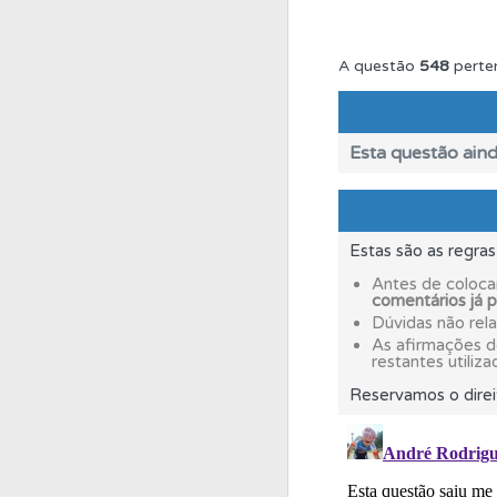
Biblioteca
Consulte 
A questão
548
perte
Biblioteca
Consulte 
Esta questão aind
Conta
Crie uma con
Estas são as regra
Questões
Consulte
Antes de coloca
comentários já 
Dúvidas não rel
Conta
Crie uma con
As afirmações 
restantes utiliza
Reservamos o direi
Conta
Crie uma con
Questões
Pode gua