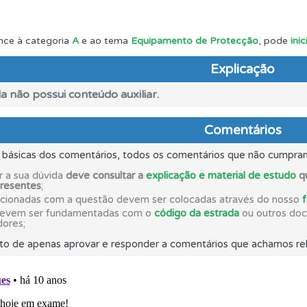
o código da estrada na nossa biblioteca.
nce à categoria
A
e ao tema
Equipamento de Protecção
, pode
ini
Explicação
a biblioteca para tirar dúvidas e ver resumos do código.
a não possui conteúdo auxiliar.
ta para não perder as suas estatísticas.
Comentários
s básicas dos comentários, todos os comentários que não cumpra
 os comentários da questão quando tem dúvidas.
r a sua dúvida
deve consultar a
explicação e material de estudo
qu
presentes
;
acionadas com a questão devem ser colocadas através do nosso
ta para poder partilhar o seu perfil com os seus amigos.
devem ser fundamentadas com o
código da estrada
ou outros docu
dores;
to de apenas aprovar e responder a comentários que achamos rel
ta para ter acesso às suas estatísticas em qualquer equipa
rdar uma questão colocando-a como favorita.