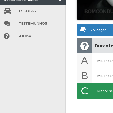
Ajuda
Consulte a aj
ESCOLAS
TESTEMUNHOS
Testes
Deve fazer 
Explicação
AJUDA
Perfil
Consulte as su
Durante
A
Perfil
Tem um histór
Maior ser
B
Ajuda
Use os atalh
Maior ser
C
Menor ser
Perfil
Saiba no seu 
Perfil
Veja os temas