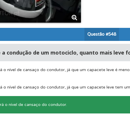
uda se tiver dúvidas relacionadas com a plataforma.
o teste que recomendamos para obter os melhores resultad
Questão
#548
as estatísticas no seu perfil.
 a condução de um motociclo, quanto mais leve fo
ico dos seus testes no seu perfil.
á o nível de cansaço do condutor, já que um capacete leve é menos
os de teclado para responder aos testes mais rapidamente.
á o nível de cansaço do condutor, já que um capacete leve tem um
á o nível de cansaço do condutor.
perfil se já está preparado para ir a exame.
 onde tem mais dificuldades no seu perfil.