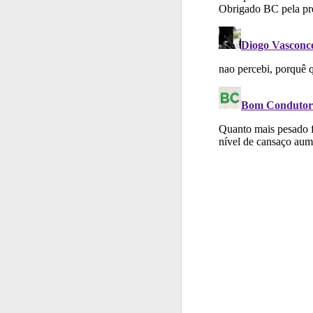
Perfil
O Índice Bom
Questões
As questõ
Testes
O teste "Err