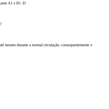
e.
oficial.
ponder.