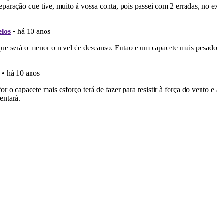
 Condutor dá-lhe uma ideia da sua preparação para o exam
es que usamos estão atualizadas e são as mesmas do exame 
adas" apresenta-lhe questões que errou e não voltou a res