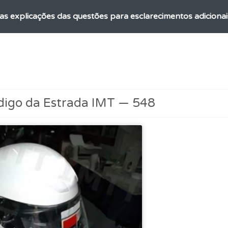
as explicações das questões para esclarecimentos adicionai
 de dificuldade do teste quando o termina.
ícil" apresenta-lhe as questões mais falhadas na plataforma.
digo da Estrada IMT — 548
os testemunhos dos nossos utilizadores e deixe o seu!
aqui todas as questões que usamos na plataforma.
ões que errou no seu perfil.
as" apresenta-lhe questões a que ainda não respondeu.