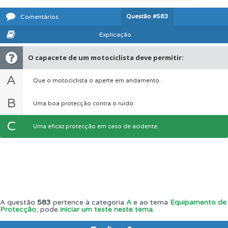
Questão
#583
Comentários
Explicação
O capacete de um motociclista deve permitir:
A
Que o motociclista o aperte em andamento.
B
Uma boa protecção contra o ruído.
C
Uma eficaz protecção em caso de acidente.
A questão
583
pertence à categoria
A
e ao tema
Equipamento de
Protecção
, pode
iniciar um teste neste tema
.