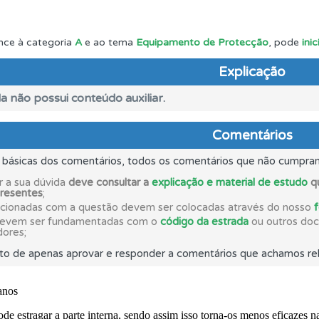
aqui todas as questões que usamos na plataforma.
nce à categoria
A
e ao tema
Equipamento de Protecção
, pode
ini
Explicação
ta para poder partilhar o seu perfil com os seus amigos.
a não possui conteúdo auxiliar.
os testemunhos dos nossos utilizadores e deixe o seu!
Comentários
s básicas dos comentários, todos os comentários que não cumpra
ícil" apresenta-lhe as questões mais falhadas na plataforma.
r a sua dúvida
deve consultar a
explicação e material de estudo
qu
presentes
;
acionadas com a questão devem ser colocadas através do nosso
es que usamos estão atualizadas e são as mesmas do exame 
devem ser fundamentadas com o
código da estrada
ou outros docu
dores;
to de apenas aprovar e responder a comentários que achamos rel
 Condutor dá-lhe uma ideia da sua preparação para o exam
o código da estrada na nossa biblioteca.