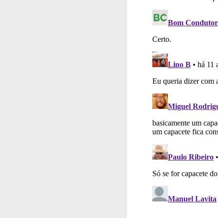
Perfil
Veja as quest
Testes
O teste "Nov
Perfil
Consulte as su