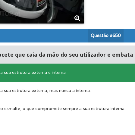
 onde tem mais dificuldades no seu perfil.
os de teclado para responder aos testes mais rapidamente.
Questão
#650
 os comentários da questão quando tem dúvidas.
cete que caia da mão do seu utilizador e embata 
ta para ter acesso às suas estatísticas em qualquer equipa
 a sua estrutura externa e interna.
adas" apresenta-lhe questões que errou e não voltou a res
 a sua estrutura externa, mas nunca a interna.
 o esmalte, o que compromete sempre a sua estrutura interna.
o teste que recomendamos para obter os melhores resultad
ta para não perder as suas estatísticas.