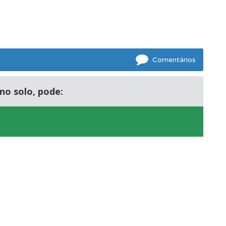
Comentários
no solo, pode:
mento.
ponder.
os.