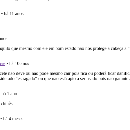
ões que errou no seu perfil.
as" apresenta-lhe questões a que ainda não respondeu.
as estatísticas no seu perfil.