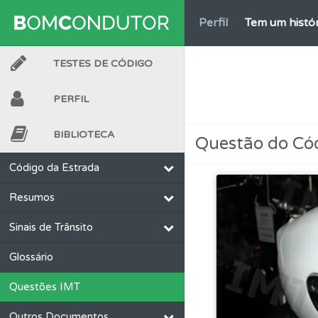
Perfil
Tem um histór
TESTES DE CÓDIGO
Biblioteca
Consulte 
PERFIL
Testes
Veja o nível
BIBLIOTECA
Questão do Có
Questões
Pode gua
Código da Estrada
Resumos
Perfil
Saiba no seu 
Sinais de Trânsito
Questões
Consulte 
Glossário
Questões IMT
Ajuda
Consulte a aj
Outros Documentos