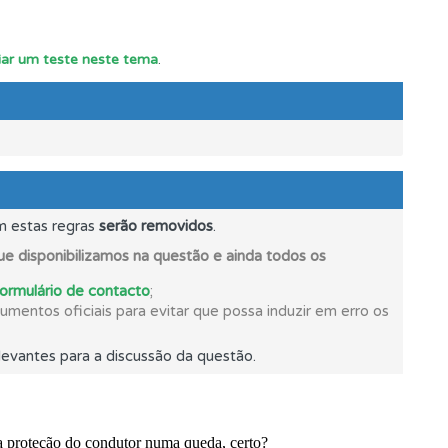
ciar um teste neste tema
.
m estas regras
serão removidos
.
e disponibilizamos na questão e ainda todos os
formulário de contacto
;
oficial.
mentos oficiais para evitar que possa induzir em erro os
evantes para a discussão da questão.
e.