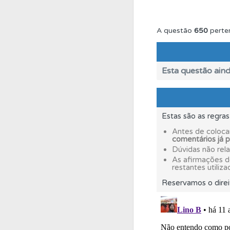
Questões
Consulte 
A questão
650
perte
Conta
Crie uma con
Esta questão aind
Testemunhos
Veja 
Estas são as regra
Testes
O teste "Dif
Antes de coloca
comentários já 
Dúvidas não rel
Questões
As questõ
As afirmações 
restantes utiliza
Reservamos o direi
Perfil
O Índice Bom
Biblioteca
Consulte 