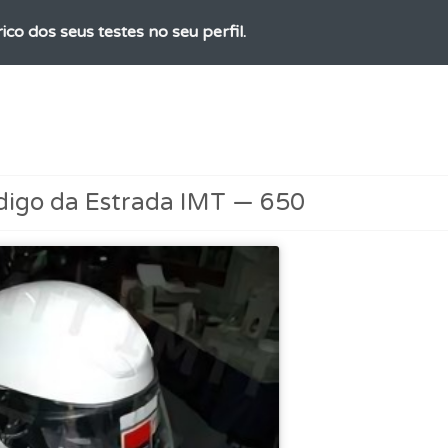
ico dos seus testes no seu perfil.
a biblioteca para tirar dúvidas e ver resumos do código.
 de dificuldade do teste quando o termina.
digo da Estrada IMT — 650
rdar uma questão colocando-a como favorita.
perfil se já está preparado para ir a exame.
as explicações das questões para esclarecimentos adicionai
uda se tiver dúvidas relacionadas com a plataforma.