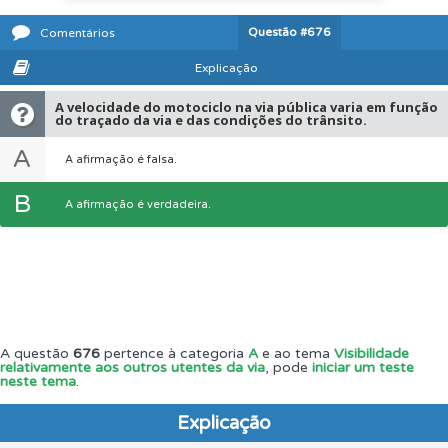
Questão
#676
Comentários
Explicação
A velocidade do motociclo na via pública varia em função
do traçado da via e das condições do trânsito.
A
A afirmação é falsa.
B
A afirmação é verdadeira.
A questão
676
pertence à categoria
A
e ao tema
Visibilidade
relativamente aos outros utentes da via
, pode
iniciar um teste
neste tema
.
Explicação