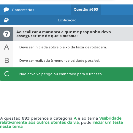
Questão
#693
Comentários
Explicação
Ao realizar a manobra a que me proponho devo
assegurar-me de que a mesma:
A
Deve ser iniciada sobre o eixo da faixa de rodagem.
B
Deve ser realizada à menor velocidade possível.
C
Não envolve perigo ou embaraço para o trânsito.
A questão
693
pertence à categoria
A
e ao tema
Visibilidade
relativamente aos outros utentes da via
, pode
iniciar um teste
neste tema
.