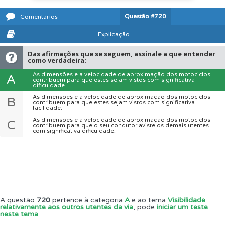
Questão
#720
Comentários
Explicação
Das afirmações que se seguem, assinale a que entender
como verdadeira:
As dimensões e a velocidade de aproximação dos motociclos
A
contribuem para que estes sejam vistos com significativa
dificuldade.
As dimensões e a velocidade de aproximação dos motociclos
B
contribuem para que estes sejam vistos com significativa
facilidade.
As dimensões e a velocidade de aproximação dos motociclos
C
contribuem para que o seu condutor aviste os demais utentes
com significativa dificuldade.
A questão
720
pertence à categoria
A
e ao tema
Visibilidade
relativamente aos outros utentes da via
, pode
iniciar um teste
neste tema
.