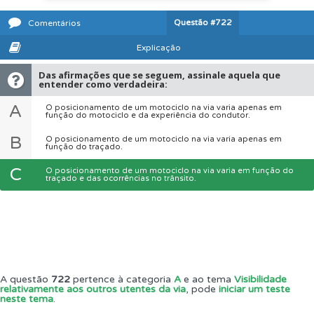
Questão
#722
Comentários
Explicação
Das afirmações que se seguem, assinale aquela que
entender como verdadeira:
A
O posicionamento de um motociclo na via varia apenas em
função do motociclo e da experiência do condutor.
B
O posicionamento de um motociclo na via varia apenas em
função do traçado.
C
O posicionamento de um motociclo na via varia em função do
traçado e das ocorrências no trânsito.
A questão
722
pertence à categoria
A
e ao tema
Visibilidade
relativamente aos outros utentes da via
, pode
iniciar um teste
neste tema
.