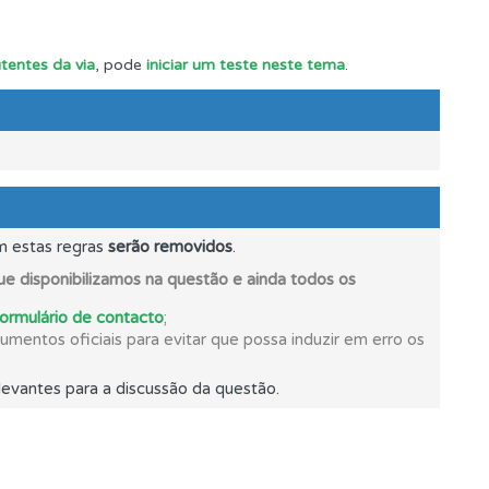
utentes da via
, pode
iniciar um teste neste tema
.
m estas regras
serão removidos
.
e disponibilizamos na questão e ainda todos os
formulário de contacto
;
mento.
mentos oficiais para evitar que possa induzir em erro os
evantes para a discussão da questão.