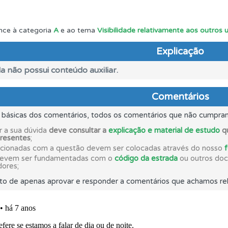
ta para poder partilhar o seu perfil com os seus amigos.
nce à categoria
A
e ao tema
Visibilidade relativamente aos outros 
Explicação
as estatísticas no seu perfil.
a não possui conteúdo auxiliar.
ico dos seus testes no seu perfil.
Comentários
s básicas dos comentários, todos os comentários que não cumpra
 onde tem mais dificuldades no seu perfil.
r a sua dúvida
deve consultar a
explicação e material de estudo
qu
presentes
;
acionadas com a questão devem ser colocadas através do nosso
ta para ter acesso às suas estatísticas em qualquer equipa
devem ser fundamentadas com o
código da estrada
ou outros docu
dores;
to de apenas aprovar e responder a comentários que achamos rel
as" apresenta-lhe questões a que ainda não respondeu.
ões que errou no seu perfil.