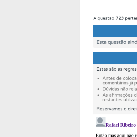
Conta
Crie uma con
A questão
723
perte
Perfil
Consulte as su
Esta questão aind
Perfil
Tem um histór
Estas são as regra
Perfil
Veja os temas
Antes de coloca
comentários já 
Dúvidas não rel
Conta
Crie uma con
As afirmações 
restantes utiliza
Reservamos o direi
Testes
O teste "Nov
Perfil
Veja as quest