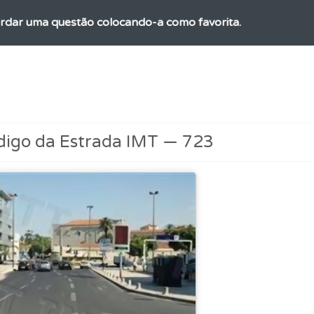
rdar uma questão colocando-a como favorita.
as explicações das questões para esclarecimentos adicionai
uda se tiver dúvidas relacionadas com a plataforma.
digo da Estrada IMT — 723
os de teclado para responder aos testes mais rapidamente.
o código da estrada na nossa biblioteca.
 Condutor dá-lhe uma ideia da sua preparação para o exam
o teste que recomendamos para obter os melhores resultad