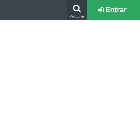
Entrar
Procurar
s.
e.
os.