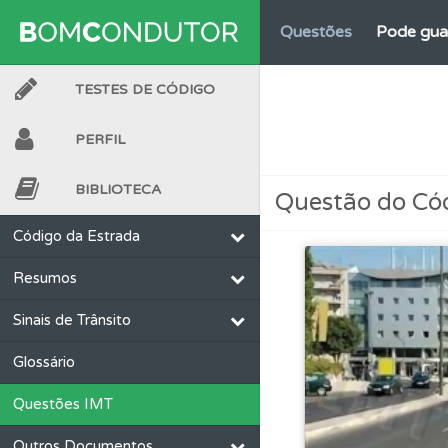
Questões
Pode gua
TESTES DE CÓDIGO
Questões
Consulte 
PERFIL
Ajuda
Consulte a aj
BIBLIOTECA
Questão do Có
Ajuda
Use os atalh
Código da Estrada
Resumos
Biblioteca
Consulte 
Sinais de Trânsito
Perfil
O Índice Bom
Glossário
Questões IMT
Testes
Deve fazer 
Outros Documentos