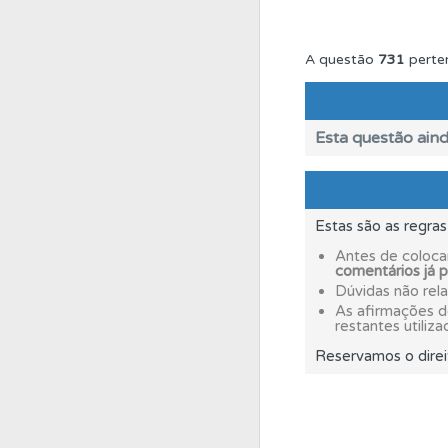
Conta
Crie uma con
A questão
731
perte
Perfil
Veja os temas
Esta questão aind
Testemunhos
Veja 
Estas são as regra
Conta
Crie uma con
Antes de coloca
comentários já 
Dúvidas não rel
Testes
O teste "Err
As afirmações 
restantes utiliza
Reservamos o direi
Conta
Crie uma con
Questões
Consulte