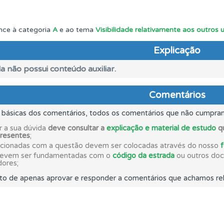
ta para não perder as suas estatísticas.
nce à categoria
A
e ao tema
Visibilidade relativamente aos outros 
Explicação
 onde tem mais dificuldades no seu perfil.
a não possui conteúdo auxiliar.
os testemunhos dos nossos utilizadores e deixe o seu!
Comentários
s básicas dos comentários, todos os comentários que não cumpra
ta para ter acesso às suas estatísticas em qualquer equipa
r a sua dúvida
deve consultar a
explicação e material de estudo
qu
presentes
;
acionadas com a questão devem ser colocadas através do nosso
adas" apresenta-lhe questões que errou e não voltou a res
devem ser fundamentadas com o
código da estrada
ou outros docu
dores;
to de apenas aprovar e responder a comentários que achamos rel
ta para poder partilhar o seu perfil com os seus amigos.
 os comentários da questão quando tem dúvidas.