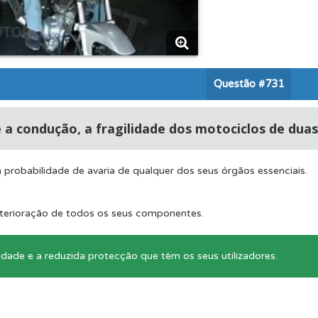
perfil se já está preparado para ir a exame.
os de teclado para responder aos testes mais rapidamente.
Questão
#731
 de dificuldade do teste quando o termina.
 a condução, a fragilidade dos motociclos de dua
es que usamos estão atualizadas e são as mesmas do exame 
 probabilidade de avaria de qualquer dos seus órgãos essenciais.
ícil" apresenta-lhe as questões mais falhadas na plataforma.
eterioração de todos os seus componentes.
lidade e a reduzida protecção que têm os seus utilizadores.
o código da estrada na nossa biblioteca.
rdar uma questão colocando-a como favorita.