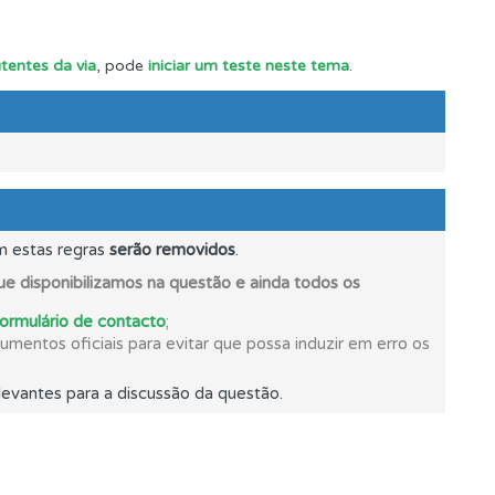
utentes da via
, pode
iniciar um teste neste tema
.
m estas regras
serão removidos
.
mento.
e disponibilizamos na questão e ainda todos os
formulário de contacto
;
ponder.
mentos oficiais para evitar que possa induzir em erro os
evantes para a discussão da questão.