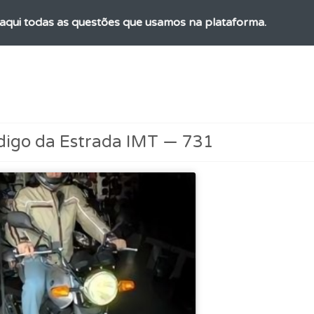
aqui todas as questões que usamos na plataforma.
ico dos seus testes no seu perfil.
uda se tiver dúvidas relacionadas com a plataforma.
digo da Estrada IMT — 731
a biblioteca para tirar dúvidas e ver resumos do código.
as estatísticas no seu perfil.
ões que errou no seu perfil.
 Condutor dá-lhe uma ideia da sua preparação para o exam