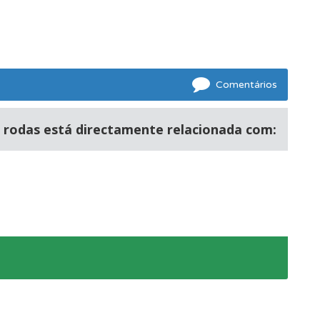
Comentários
s rodas está directamente relacionada com:
oficial.