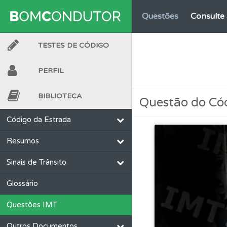
Questões
Consulte 
TESTES DE CÓDIGO
Perfil
Tem um histór
PERFIL
Ajuda
Consulte a aj
BIBLIOTECA
Questão do Có
Biblioteca
Consulte 
Código da Estrada
Resumos
Perfil
Consulte as su
Sinais de Trânsito
Perfil
Veja as quest
Glossário
Questões IMT
Perfil
O Índice Bom
Outros Documentos