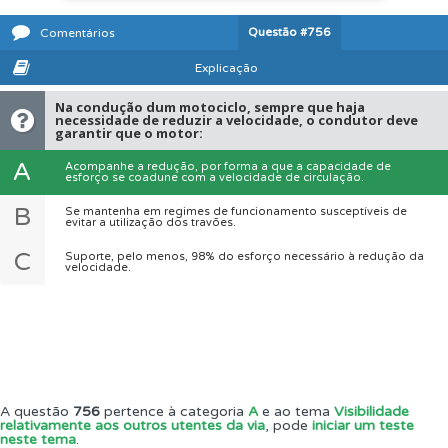
Questão
#756
Comentários
Explicação
Na condução dum motociclo, sempre que haja
necessidade de reduzir a velocidade, o condutor deve
garantir que o motor:
A
Acompanhe a redução, por forma a que a capacidade de
esforço se coadune com a velocidade de circulação.
B
Se mantenha em regimes de funcionamento susceptíveis de
evitar a utilização dos travões.
C
Suporte, pelo menos, 98% do esforço necessário à redução da
velocidade.
A questão
756
pertence à categoria
A
e ao tema
Visibilidade
relativamente aos outros utentes da via
, pode
iniciar um teste
neste tema
.