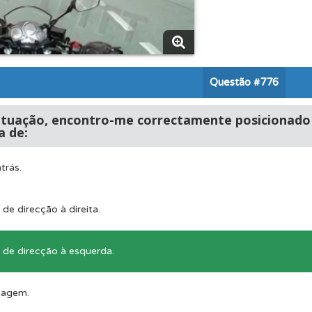
adas" apresenta-lhe questões que errou e não voltou a res
os de teclado para responder aos testes mais rapidamente.
Questão
#776
as estatísticas no seu perfil.
ituação, encontro-me correctamente posicionado n
 de:
es que usamos estão atualizadas e são as mesmas do exame 
trás.
 onde tem mais dificuldades no seu perfil.
e direcção à direita.
de direcção à esquerda.
os testemunhos dos nossos utilizadores e deixe o seu!
sagem.
as" apresenta-lhe questões a que ainda não respondeu.