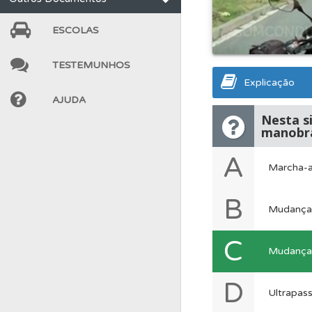
Testes
O teste "Err
ESCOLAS
TESTEMUNHOS
Ajuda
Use os atalh
Explicação
AJUDA
Perfil
Consulte as su
Nesta s
manobra
A
Questões
As questõ
Marcha-a
B
Perfil
Veja os temas
Mudança d
C
Mudança 
Testemunhos
Veja 
D
Ultrapas
Testes
O teste "Nov