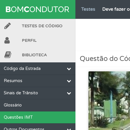
Testes
Deve fazer 
TESTES DE CÓDIGO
Questões
Pode gua
PERFIL
Testes
Veja o nível
BIBLIOTECA
Questão do Có
Questões
Consulte 
Código da Estrada
Resumos
Biblioteca
Consulte 
Sinais de Trânsito
Perfil
O Índice Bom
Glossário
Questões IMT
Questões
Consulte 
Outros Documentos