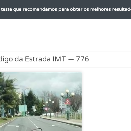
o teste que recomendamos para obter os melhores resultad
rdar uma questão colocando-a como favorita.
 de dificuldade do teste quando o termina.
digo da Estrada IMT — 776
aqui todas as questões que usamos na plataforma.
a biblioteca para tirar dúvidas e ver resumos do código.
 Condutor dá-lhe uma ideia da sua preparação para o exam
as explicações das questões para esclarecimentos adicionai