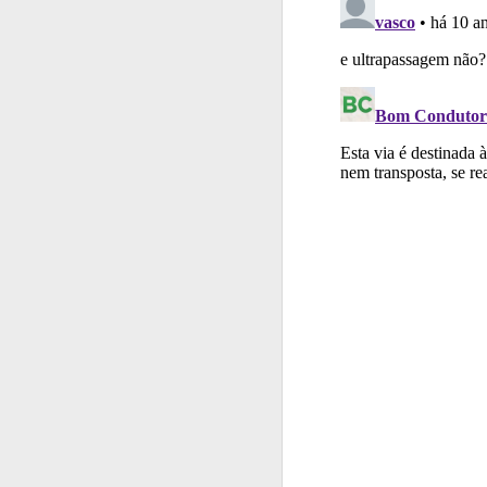
Questões
Consulte
Conta
Crie uma con
Conta
Crie uma con