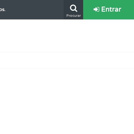
Entrar
os.
Procurar
e.
s.