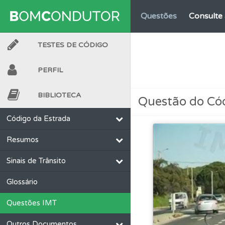
Questões
Consulte 
TESTES DE CÓDIGO
Conta
Crie uma con
PERFIL
Ajuda
Use os atalh
BIBLIOTECA
Questão do Có
Biblioteca
Consulte 
Código da Estrada
Resumos
Questões
Consulte
Sinais de Trânsito
Perfil
Tem um histór
Glossário
Questões IMT
Perfil
Saiba no seu 
Outros Documentos