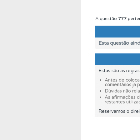
Perfil
Consulte as su
A questão
777
perte
Biblioteca
Consulte 
Esta questão aind
Perfil
Veja as quest
Estas são as regra
Perfil
Veja os temas
Antes de coloca
comentários já 
Dúvidas não rel
Testes
O teste "Dif
As afirmações 
restantes utiliza
Reservamos o direi
Perfil
O Índice Bom
Questões
Consulte 