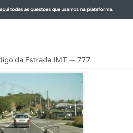
aqui todas as questões que usamos na plataforma.
ta para poder partilhar o seu perfil com os seus amigos.
os de teclado para responder aos testes mais rapidamente.
digo da Estrada IMT — 777
o código da estrada na nossa biblioteca.
 os comentários da questão quando tem dúvidas.
ico dos seus testes no seu perfil.
perfil se já está preparado para ir a exame.