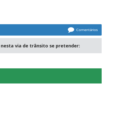
Comentários
oficial.
esta via de trânsito se pretender:
mento.
ponder.