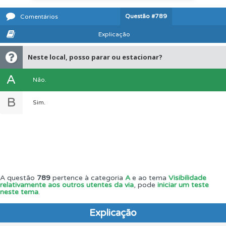
Questão
#789
Comentários
Explicação
Neste local, posso parar ou estacionar?
A
Não.
B
Sim.
A questão
789
pertence à categoria
A
e ao tema
Visibilidade
relativamente aos outros utentes da via
, pode
iniciar um teste
neste tema
.
Explicação