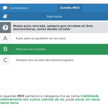
Questão
#803
Comentários
Explicação
Numa auto-estrada, sempre que circulem só dois
motociclistas, estes devem circular:
A
A par, para se ajudarem um ao outro.
B
Pela via mais à direita.
C
Sempre com as luzes de máximos ligados.
A questão
803
pertence à categoria
A
e ao tema
Visibilidade
relativamente aos outros utentes da via
, pode
iniciar um teste
neste tema
.