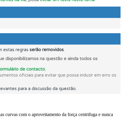
os.
ponder.
m estas regras
serão removidos
.
e disponibilizamos na questão e ainda todos os
formulário de contacto
;
mentos oficiais para evitar que possa induzir em erro os
evantes para a discussão da questão.
oficial.
mento.