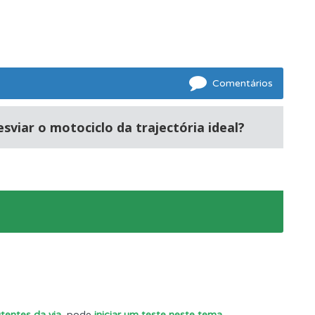
Comentários
sviar o motociclo da trajectória ideal?
s.
utentes da via
, pode
iniciar um teste neste tema
.