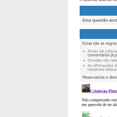
Testes
Deve fazer 
Esta questão aind
Testes
O teste "Err
Estas são as regra
Perfil
Tem um histór
Antes de coloca
comentários já 
Dúvidas não rel
Perfil
Consulte as su
As afirmações 
restantes utiliza
Reservamos o direi
Perfil
Veja os temas
Questões
As questõ
Conta
Crie uma con