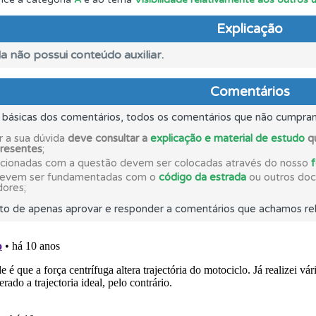
Explicação
o teste que recomendamos para obter os melhores resultad
a não possui conteúdo auxiliar.
adas" apresenta-lhe questões que errou e não voltou a res
Comentários
s básicas dos comentários, todos os comentários que não cumpra
ico dos seus testes no seu perfil.
r a sua dúvida
deve consultar a
explicação e material de estudo
qu
presentes
;
acionadas com a questão devem ser colocadas através do nosso
as estatísticas no seu perfil.
devem ser fundamentadas com o
código da estrada
ou outros docu
dores;
to de apenas aprovar e responder a comentários que achamos rel
 onde tem mais dificuldades no seu perfil.
es que usamos estão atualizadas e são as mesmas do exame 
ta para ter acesso às suas estatísticas em qualquer equipa