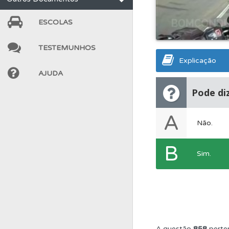
Biblioteca
Consulte 
ESCOLAS
TESTEMUNHOS
Questões
Pode gua
Explicação
AJUDA
Perfil
Veja as quest
Pode diz
A
Testemunhos
Veja 
Não.
B
Testes
O teste "Nov
Sim.
Questões
Consulte 
Questões
Consulte 
A questão
858
perte