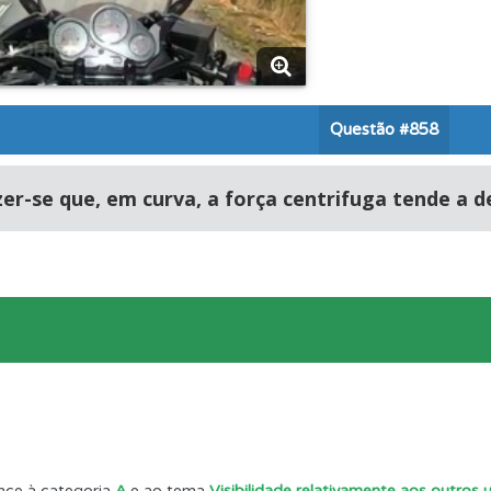
o código da estrada na nossa biblioteca.
rdar uma questão colocando-a como favorita.
Questão
#858
ões que errou no seu perfil.
er-se que, em curva, a força centrifuga tende a de
os testemunhos dos nossos utilizadores e deixe o seu!
as" apresenta-lhe questões a que ainda não respondeu.
as explicações das questões para esclarecimentos adicionai
aqui todas as questões que usamos na plataforma.
nce à categoria
A
e ao tema
Visibilidade relativamente aos outros 