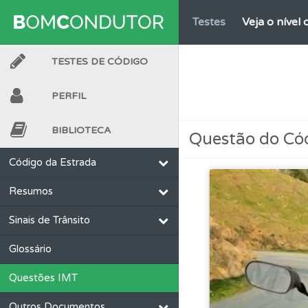
Testes
Veja o nível
TESTES DE CÓDIGO
Testes
O teste "Dif
PERFIL
Biblioteca
Consulte 
BIBLIOTECA
Questão do Có
Perfil
O Índice Bom
Código da Estrada
Resumos
Ajuda
Use os atalh
Sinais de Trânsito
Conta
Crie uma con
Glossário
Questões IMT
Ajuda
Consulte a aj
Outros Documentos