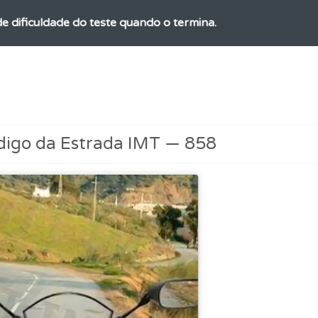
 de dificuldade do teste quando o termina.
ícil" apresenta-lhe as questões mais falhadas na plataforma.
a biblioteca para tirar dúvidas e ver resumos do código.
digo da Estrada IMT — 858
 Condutor dá-lhe uma ideia da sua preparação para o exam
os de teclado para responder aos testes mais rapidamente.
ta para não perder as suas estatísticas.
uda se tiver dúvidas relacionadas com a plataforma.