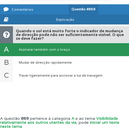
Questão
#869
Comentários
Explicação
Quando o sol está muito forte o indicador de mudança
de direcção pode não ser suficientemente visível. O que
se deve fazer?
A
Assinalar também com o braço.
B
Mudar de direcção rapidamente.
C
Travar ligeiramente para accionar a luz de travagem.
A questão
869
pertence à categoria
A
e ao tema
Visibilidade
relativamente aos outros utentes da via
, pode
iniciar um teste
neste tema
.