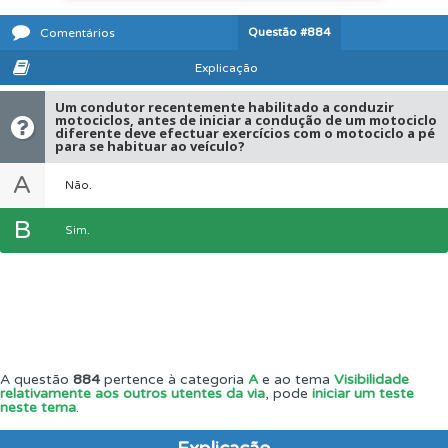
Questão
#884
Comentários
Explicação
Um condutor recentemente habilitado a conduzir
motociclos, antes de iniciar a condução de um motociclo
diferente deve efectuar exercícios com o motociclo a pé
para se habituar ao veículo?
A
Não.
B
Sim.
A questão
884
pertence à categoria
A
e ao tema
Visibilidade
relativamente aos outros utentes da via
, pode
iniciar um teste
neste tema
.