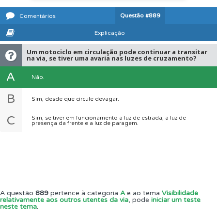
Questão
#889
Comentários
Explicação
Um motociclo em circulação pode continuar a transitar
na via, se tiver uma avaria nas luzes de cruzamento?
A
Não.
B
Sim, desde que circule devagar.
C
Sim, se tiver em funcionamento a luz de estrada, a luz de
presença da frente e a luz de paragem.
A questão
889
pertence à categoria
A
e ao tema
Visibilidade
relativamente aos outros utentes da via
, pode
iniciar um teste
neste tema
.