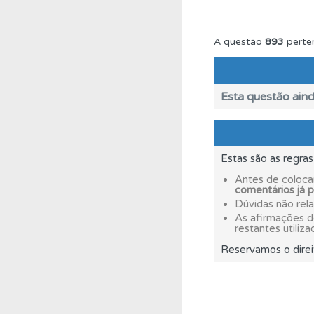
Perfil
Saiba no seu 
A questão
893
perte
Questões
Consulte 
Esta questão aind
Conta
Crie uma con
Estas são as regra
Perfil
Veja os temas
Antes de coloca
comentários já 
Dúvidas não rel
Testes
Deve fazer 
As afirmações 
restantes utiliza
Reservamos o direi
Questões
As questõ
Questões
Consulte