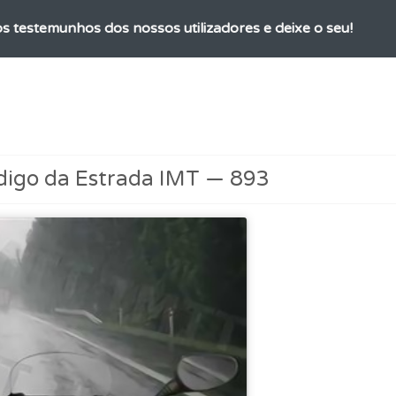
os testemunhos dos nossos utilizadores e deixe o seu!
a biblioteca para tirar dúvidas e ver resumos do código.
ta para poder partilhar o seu perfil com os seus amigos.
digo da Estrada IMT — 893
 Condutor dá-lhe uma ideia da sua preparação para o exam
ta para não perder as suas estatísticas.
as" apresenta-lhe questões a que ainda não respondeu.
ícil" apresenta-lhe as questões mais falhadas na plataforma.