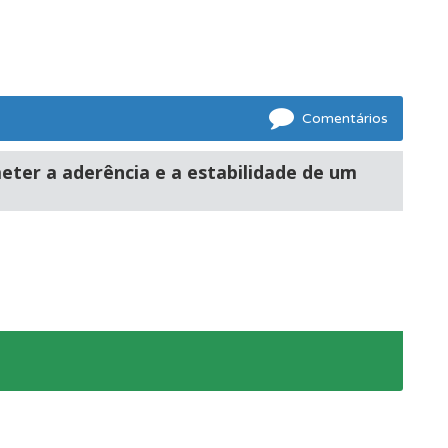
Comentários
ter a aderência e a estabilidade de um
ponder.