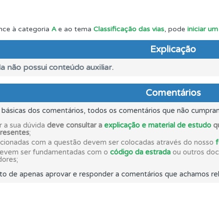
perfil se já está preparado para ir a exame.
nce à categoria
A
e ao tema
Classificação das vias
, pode
iniciar u
Explicação
aqui todas as questões que usamos na plataforma.
a não possui conteúdo auxiliar.
ta para ter acesso às suas estatísticas em qualquer equipa
Comentários
s básicas dos comentários, todos os comentários que não cumpra
 onde tem mais dificuldades no seu perfil.
r a sua dúvida
deve consultar a
explicação e material de estudo
qu
presentes
;
acionadas com a questão devem ser colocadas através do nosso
o teste que recomendamos para obter os melhores resultad
devem ser fundamentadas com o
código da estrada
ou outros docu
dores;
to de apenas aprovar e responder a comentários que achamos rel
es que usamos estão atualizadas e são as mesmas do exame 
 os comentários da questão quando tem dúvidas.