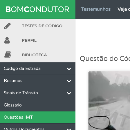
Testemunhos
Veja 
TESTES DE CÓDIGO
Biblioteca
Consulte 
PERFIL
Conta
Crie uma con
BIBLIOTECA
Questão do Có
Perfil
O Índice Bom
Código da Estrada
Resumos
Conta
Crie uma con
Sinais de Trânsito
Testes
O teste "Nov
Glossário
Questões IMT
Testes
O teste "Dif
Outros Documentos