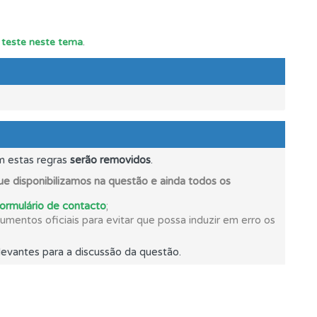
m teste neste tema
.
mento.
m estas regras
serão removidos
.
e disponibilizamos na questão e ainda todos os
formulário de contacto
;
os.
mentos oficiais para evitar que possa induzir em erro os
evantes para a discussão da questão.
oficial.