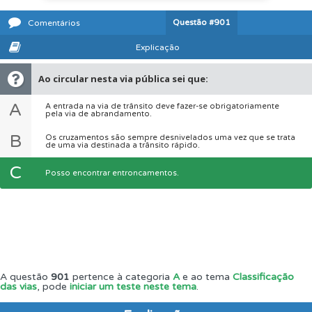
Questão
#901
Comentários
Explicação
Ao circular nesta via pública sei que:
A
A entrada na via de trânsito deve fazer-se obrigatoriamente
pela via de abrandamento.
B
Os cruzamentos são sempre desnivelados uma vez que se trata
de uma via destinada a trânsito rápido.
C
Posso encontrar entroncamentos.
A questão
901
pertence à categoria
A
e ao tema
Classificação
das vias
, pode
iniciar um teste neste tema
.