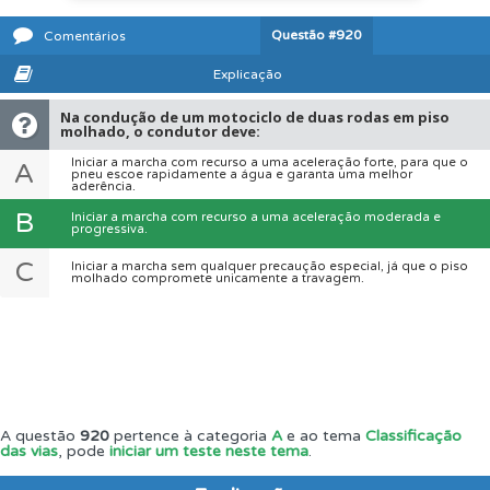
Questão
#920
Comentários
Explicação
Na condução de um motociclo de duas rodas em piso
molhado, o condutor deve:
Iniciar a marcha com recurso a uma aceleração forte, para que o
A
pneu escoe rapidamente a água e garanta uma melhor
aderência.
B
Iniciar a marcha com recurso a uma aceleração moderada e
progressiva.
C
Iniciar a marcha sem qualquer precaução especial, já que o piso
molhado compromete unicamente a travagem.
A questão
920
pertence à categoria
A
e ao tema
Classificação
das vias
, pode
iniciar um teste neste tema
.