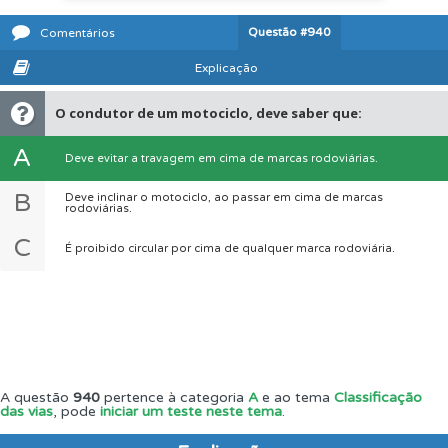
Questão
#940
Comentários
Explicação
O condutor de um motociclo, deve saber que:
A
Deve evitar a travagem em cima de marcas rodoviárias.
B
Deve inclinar o motociclo, ao passar em cima de marcas
rodoviárias.
C
É proibido circular por cima de qualquer marca rodoviária.
A questão
940
pertence à categoria
A
e ao tema
Classificação
das vias
, pode
iniciar um teste neste tema
.