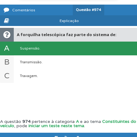
Questão
#974
Comentários
Explicação
A forquilha telescópica faz parte do sistema de:
A
Suspensão.
B
Transmissão.
C
Travagem.
A questão
974
pertence à categoria
A
e ao tema
Constituintes do
veículo
, pode
iniciar um teste neste tema
.