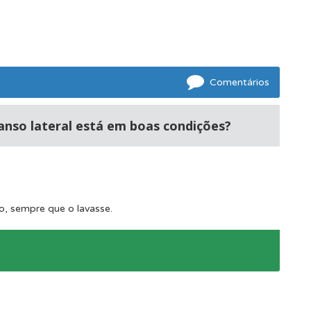
ponder.
Comentários
s.
anso lateral está em boas condições?
o, sempre que o lavasse.
mento.