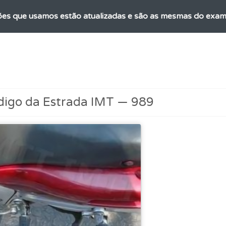
es que usamos estão atualizadas e são as mesmas do exame 
o teste que recomendamos para obter os melhores resultad
as" apresenta-lhe questões a que ainda não respondeu.
digo da Estrada IMT — 989
 de dificuldade do teste quando o termina.
 onde tem mais dificuldades no seu perfil.
perfil se já está preparado para ir a exame.
os testemunhos dos nossos utilizadores e deixe o seu!