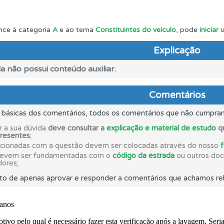
o código da estrada na nossa biblioteca.
nce à categoria
A
e ao tema
Constituintes do veículo
, pode
iniciar
Explicação
as estatísticas no seu perfil.
a não possui conteúdo auxiliar.
ícil" apresenta-lhe as questões mais falhadas na plataforma.
Comentários
s básicas dos comentários, todos os comentários que não cumpra
 Condutor dá-lhe uma ideia da sua preparação para o exam
r a sua dúvida
deve consultar a
explicação e material de estudo
qu
presentes
;
acionadas com a questão devem ser colocadas através do nosso
a biblioteca para tirar dúvidas e ver resumos do código.
devem ser fundamentadas com o
código da estrada
ou outros docu
dores;
to de apenas aprovar e responder a comentários que achamos rel
ões que errou no seu perfil.
uda se tiver dúvidas relacionadas com a plataforma.