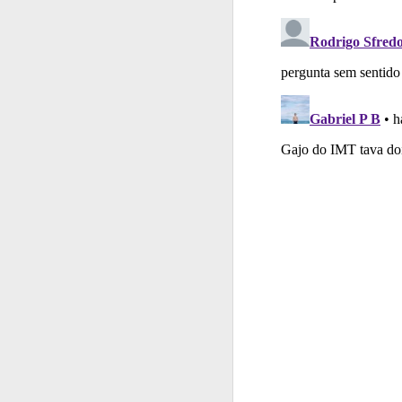
Questões
Consulte 
Questões
Consulte
Ajuda
Use os atalh