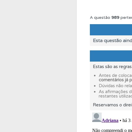
Biblioteca
Consulte 
A questão
989
perte
Perfil
Consulte as su
Esta questão aind
Testes
O teste "Dif
Estas são as regra
Perfil
O Índice Bom
Antes de coloca
comentários já 
Dúvidas não rel
Biblioteca
Consulte 
As afirmações 
restantes utiliza
Reservamos o direi
Perfil
Veja as quest
Ajuda
Consulte a aj