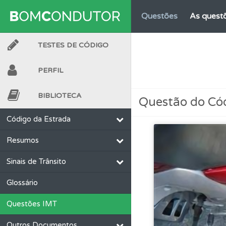
Questões
As questõ
TESTES DE CÓDIGO
Testes
Deve fazer 
PERFIL
Testes
O teste "Nov
BIBLIOTECA
Questão do Có
Testes
Veja o nível
Código da Estrada
Resumos
Perfil
Veja os temas
Sinais de Trânsito
Perfil
Saiba no seu 
Glossário
Questões IMT
Testemunhos
Veja 
Outros Documentos