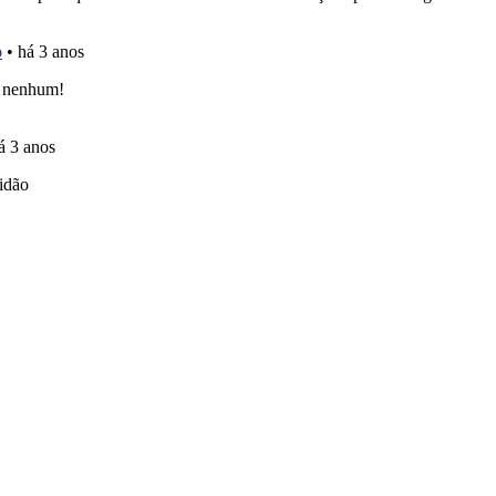
aqui todas as questões que usamos na plataforma.
 os comentários da questão quando tem dúvidas.
os de teclado para responder aos testes mais rapidamente.