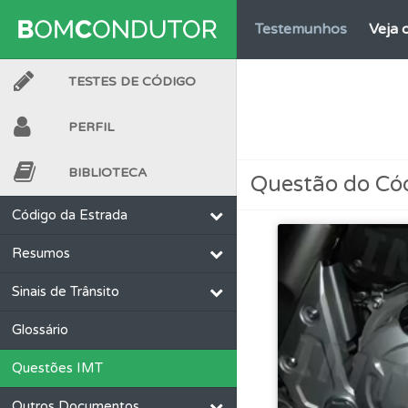
Testemunhos
Veja 
TESTES DE CÓDIGO
Conta
Crie uma con
PERFIL
Questões
Consulte
BIBLIOTECA
Questão do Có
Questões
Consulte 
Código da Estrada
Resumos
Perfil
Veja as quest
Sinais de Trânsito
Perfil
Veja os temas
Glossário
Questões IMT
Ajuda
Consulte a aj
Outros Documentos