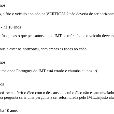
ícil" apresenta-lhe as questões mais falhadas na plataforma.
ta para não perder as suas estatísticas.
os de teclado para responder aos testes mais rapidamente.