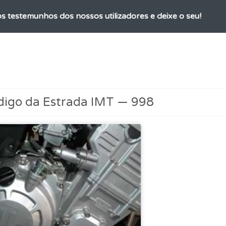
os testemunhos dos nossos utilizadores e deixe o seu!
ta para poder partilhar o seu perfil com os seus amigos.
 os comentários da questão quando tem dúvidas.
digo da Estrada IMT — 998
as explicações das questões para esclarecimentos adicionai
ões que errou no seu perfil.
 onde tem mais dificuldades no seu perfil.
uda se tiver dúvidas relacionadas com a plataforma.