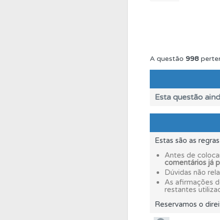
Questões
As questõ
Biblioteca
Consulte 
A questão
998
perte
Questões
Pode gua
Esta questão aind
Testes
O teste "Nov
Estas são as regra
Testes
Veja o nível
Antes de coloca
comentários já 
Dúvidas não rel
Testes
O teste "Err
As afirmações 
restantes utiliza
Reservamos o direi
Biblioteca
Consulte 