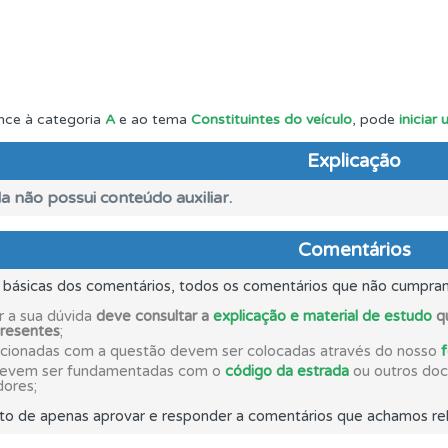
es que usamos estão atualizadas e são as mesmas do exame 
o código da estrada na nossa biblioteca.
nce à categoria
A
e ao tema
Constituintes do veículo
, pode
iniciar
Explicação
rdar uma questão colocando-a como favorita.
a não possui conteúdo auxiliar.
as" apresenta-lhe questões a que ainda não respondeu.
Comentários
s básicas dos comentários, todos os comentários que não cumpra
 de dificuldade do teste quando o termina.
r a sua dúvida
deve consultar a
explicação e material de estudo
qu
presentes
;
acionadas com a questão devem ser colocadas através do nosso
adas" apresenta-lhe questões que errou e não voltou a res
devem ser fundamentadas com o
código da estrada
ou outros docu
dores;
to de apenas aprovar e responder a comentários que achamos rel
a biblioteca para tirar dúvidas e ver resumos do código.