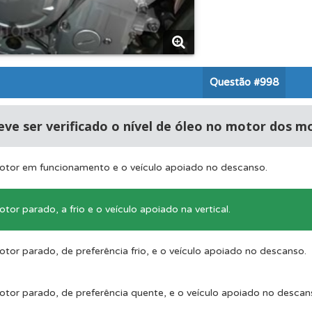
perfil se já está preparado para ir a exame.
ta para ter acesso às suas estatísticas em qualquer equipa
Questão
#998
as estatísticas no seu perfil.
ve ser verificado o nível de óleo no motor dos m
aqui todas as questões que usamos na plataforma.
tor em funcionamento e o veículo apoiado no descanso.
o teste que recomendamos para obter os melhores resultad
or parado, a frio e o veículo apoiado na vertical.
or parado, de preferência frio, e o veículo apoiado no descanso.
ico dos seus testes no seu perfil.
tor parado, de preferência quente, e o veículo apoiado no descan
 Condutor dá-lhe uma ideia da sua preparação para o exam