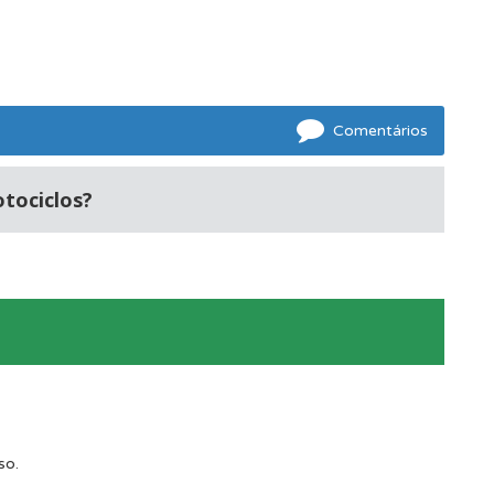
mento.
Comentários
otociclos?
os.
so.
e.