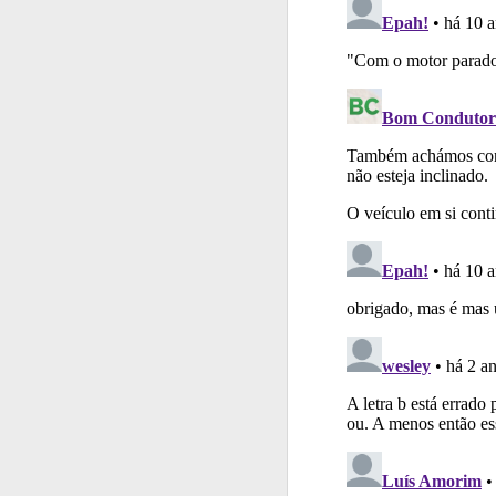
Testes
O teste "Dif
Conta
Crie uma con
Ajuda
Use os atalh