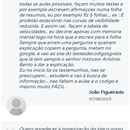
todas as aulas possiveis, façam muitos testes e
por exemplo escrevam afirmaçoes numa folha
de resumos, eu por exemplo fiz 5 folhas... ex : É
proibido estacionar nas curvas de visibilidade
reduzida. E assim vai.. façam a tabela de
velocidades.. eu decorei apenas com memoria
mental logo na hora que a escrevi para a folha.
Sempre que erram uma pergunta e queiram
explicação copiem a pergunta, metam no
google, e vao ao site do testesdecodigosgratis
que lá tem sempre o senhor instrutor António
Bento a dar a explicação.
Eu no inicio lia os testemunhos, nao se
preocupem... estudem e vao á busca de
informação... nao faltem a aulas e o codigo é
mesmo muito FÁCIL .
João Figueiredo
07/08/2019
Quero agradecer à organização do site o vosso