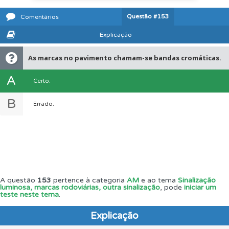
Questão
#153
Comentários
Explicação
As marcas no pavimento chamam-se bandas cromáticas.
A
Certo.
B
Errado.
A questão
153
pertence à categoria
AM
e ao tema
Sinalização
luminosa, marcas rodoviárias, outra sinalização
, pode
iniciar um
teste neste tema
.
Explicação