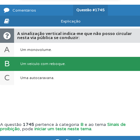
Questão
#1745
Comentários
Explicação
A sinalização vertical indica-me que não posso circular
nesta via pública se conduzir:
A
Um monovolume.
B
Um veículo com reboque.
C
Uma autocaravana.
A questão
1745
pertence à categoria
B
e ao tema
Sinais de
proibição
, pode
iniciar um teste neste tema
.