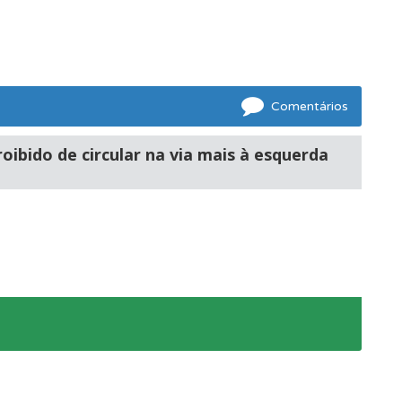
mento.
Comentários
oibido de circular na via mais à esquerda
oficial.
e.