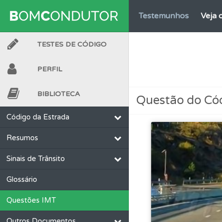
Testemunhos
Veja 
TESTES DE CÓDIGO
Conta
Crie uma con
PERFIL
Questões
Consulte 
BIBLIOTECA
Questão do Có
Conta
Crie uma con
Código da Estrada
Resumos
Questões
Consulte 
Sinais de Trânsito
Biblioteca
Consulte 
Glossário
Questões IMT
Biblioteca
Consulte 
Outros Documentos