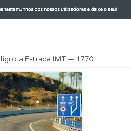
os testemunhos dos nossos utilizadores e deixe o seu!
ta para poder partilhar o seu perfil com os seus amigos.
as explicações das questões para esclarecimentos adicionai
digo da Estrada IMT — 1770
ta para não perder as suas estatísticas.
aqui todas as questões que usamos na plataforma.
o código da estrada na nossa biblioteca.
a biblioteca para tirar dúvidas e ver resumos do código.