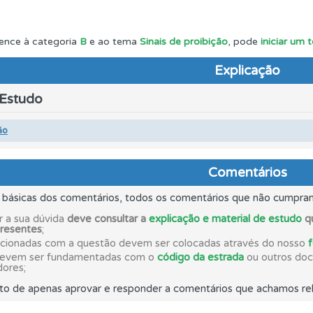
as estatísticas no seu perfil.
ence à categoria
B
e ao tema
Sinais de proibição
, pode
iniciar um 
Explicação
ícil" apresenta-lhe as questões mais falhadas na plataforma.
 Estudo
as" apresenta-lhe questões a que ainda não respondeu.
ão
 de dificuldade do teste quando o termina.
Comentários
s básicas dos comentários, todos os comentários que não cumpra
adas" apresenta-lhe questões que errou e não voltou a res
r a sua dúvida
deve consultar a
explicação e material de estudo
qu
presentes
;
acionadas com a questão devem ser colocadas através do nosso
devem ser fundamentadas com o
código da estrada
ou outros docu
ões que errou no seu perfil.
dores;
to de apenas aprovar e responder a comentários que achamos rel
 onde tem mais dificuldades no seu perfil.