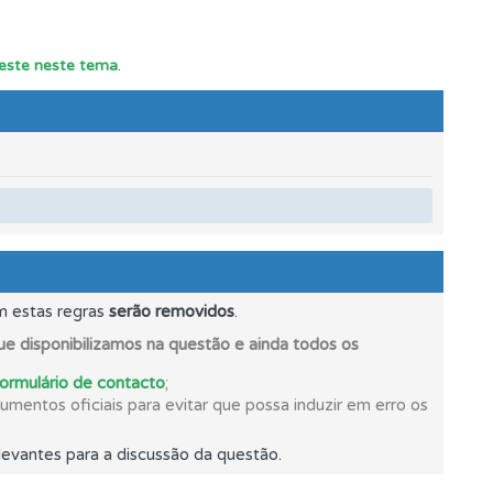
teste neste tema
.
m estas regras
serão removidos
.
ponder.
e disponibilizamos na questão e ainda todos os
formulário de contacto
;
mentos oficiais para evitar que possa induzir em erro os
evantes para a discussão da questão.