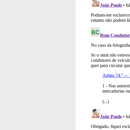
Testes
Deve fazer 
Perfil
Saiba no seu 
Ajuda
Use os atalh