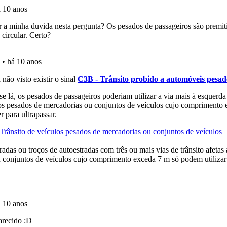
o teste que recomendamos para obter os melhores resultad
perfil se já está preparado para ir a exame.
os de teclado para responder aos testes mais rapidamente.