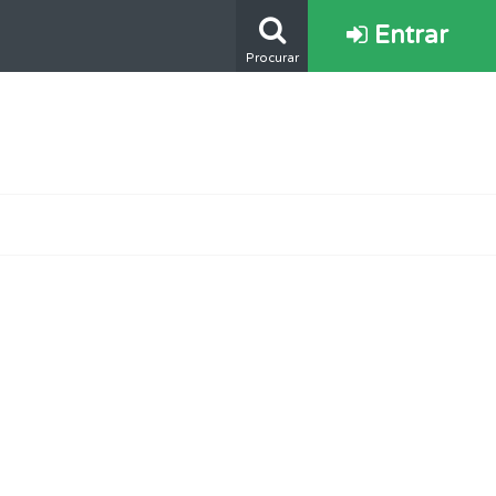
Entrar
Procurar
os.