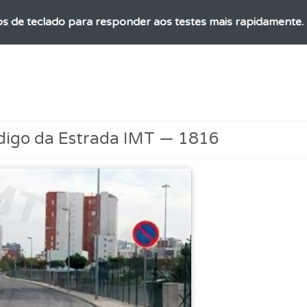
os de teclado para responder aos testes mais rapidamente.
ta para não perder as suas estatísticas.
as estatísticas no seu perfil.
digo da Estrada IMT — 1816
o teste que recomendamos para obter os melhores resultad
a biblioteca para tirar dúvidas e ver resumos do código.
ões que errou no seu perfil.
perfil se já está preparado para ir a exame.