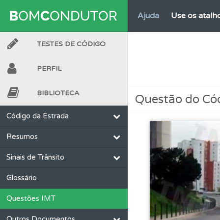
Ajuda
Use os atalh
TESTES DE CÓDIGO
Conta
Crie uma con
PERFIL
Perfil
Consulte as su
BIBLIOTECA
Questão do Có
Testes
Deve fazer 
Código da Estrada
Resumos
Biblioteca
Consulte 
Sinais de Trânsito
Perfil
Veja as quest
Glossário
Questões IMT
Perfil
Saiba no seu 
Outros Documentos