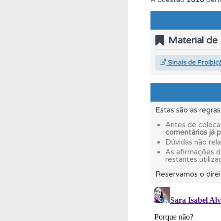
Conta
Crie uma con
Material de
Ajuda
Consulte a aj
Sinais de Proibiç
Biblioteca
Consulte 
Estas são as regra
Perfil
O Índice Bom
Antes de coloca
comentários já 
Dúvidas não rel
Testemunhos
Veja 
As afirmações 
restantes utiliza
Reservamos o direi
Questões
As questõ
Testes
O teste "Err