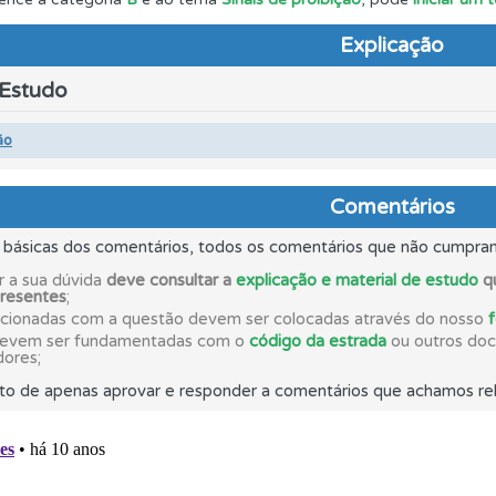
Explicação
ta para ter acesso às suas estatísticas em qualquer equipa
 Estudo
uda se tiver dúvidas relacionadas com a plataforma.
ão
o código da estrada na nossa biblioteca.
Comentários
s básicas dos comentários, todos os comentários que não cumpra
 Condutor dá-lhe uma ideia da sua preparação para o exam
r a sua dúvida
deve consultar a
explicação e material de estudo
qu
presentes
;
acionadas com a questão devem ser colocadas através do nosso
os testemunhos dos nossos utilizadores e deixe o seu!
devem ser fundamentadas com o
código da estrada
ou outros docu
dores;
to de apenas aprovar e responder a comentários que achamos rel
es que usamos estão atualizadas e são as mesmas do exame 
adas" apresenta-lhe questões que errou e não voltou a res