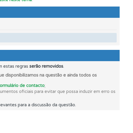
mento.
m estas regras
serão removidos
.
e.
e disponibilizamos na questão e ainda todos os
formulário de contacto
;
mentos oficiais para evitar que possa induzir em erro os
evantes para a discussão da questão.
oficial.
ponder.