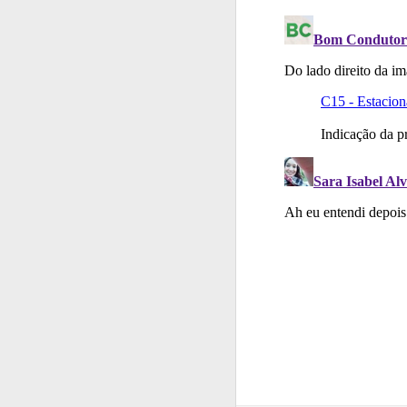
Questões
Consulte 
Questões
Consulte 
Testes
Veja o nível