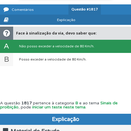
Questão
#1817
Comentários
Explicação
Face à sinalização da via, devo saber que:
A
Não posso exceder a velocidade de 80 Km/h.
B
Posso exceder a velocidade de 80 Km/h.
A questão
1817
pertence à categoria
B
e ao tema
Sinais de
proibição
, pode
iniciar um teste neste tema
.
Explicação