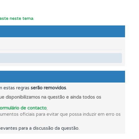
mento.
teste neste tema
.
e.
m estas regras
serão removidos
.
e disponibilizamos na questão e ainda todos os
formulário de contacto
;
mentos oficiais para evitar que possa induzir em erro os
s.
evantes para a discussão da questão.
ponder.