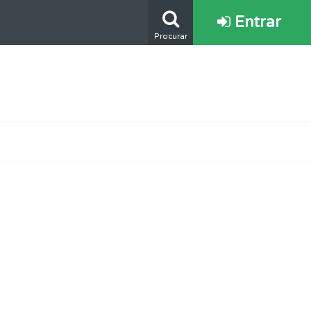
Entrar
Procurar
os.