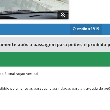
ico dos seus testes no seu perfil.
es que usamos estão atualizadas e são as mesmas do exame 
Questão
#1819
a biblioteca para tirar dúvidas e ver resumos do código.
amente após a passagem para peões, é proibido p
os testemunhos dos nossos utilizadores e deixe o seu!
ta para não perder as suas estatísticas.
do à sinalização vertical.
oibido parar junto às passagens assinaladas para a travessia de peõ
as estatísticas no seu perfil.
os de teclado para responder aos testes mais rapidamente.