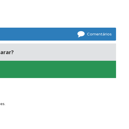
oficial.
Comentários
arar?
es.