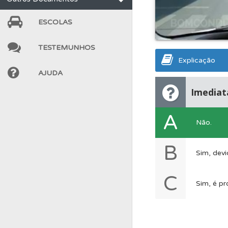
Perfil
Tem um histór
ESCOLAS
TESTEMUNHOS
Questões
As questõ
Explicação
AJUDA
Biblioteca
Consulte 
Imediat
A
Testemunhos
Veja 
Não.
B
Conta
Crie uma con
Sim, devi
C
Sim, é pr
Perfil
Consulte as su
Ajuda
Use os atalh