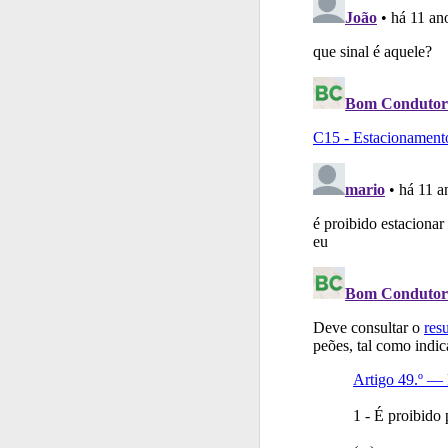
Questões
Consulte
Testes
Veja o nível
Questões
Consulte 