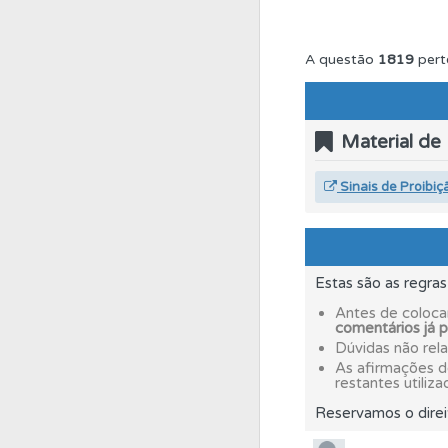
Conta
Crie uma con
A questão
1819
pert
Questões
Pode gua
Material de
Ajuda
Consulte a aj
Sinais de Proibiç
Perfil
O Índice Bom
Estas são as regra
Conta
Crie uma con
Antes de coloca
comentários já 
Dúvidas não rel
As afirmações 
Questões
Consulte 
restantes utiliza
Reservamos o direi
Testes
O teste "Err