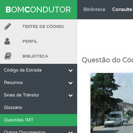
Biblioteca
Consulte 
TESTES DE CÓDIGO
Testes
O teste "Nov
PERFIL
Testes
O teste "Dif
BIBLIOTECA
Questão do Có
Testes
Deve fazer 
Código da Estrada
Resumos
Perfil
Veja os temas
Sinais de Trânsito
Perfil
Saiba no seu 
Glossário
Questões IMT
Perfil
Veja as quest
Outros Documentos