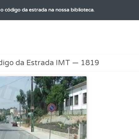
o código da estrada na nossa biblioteca.
as" apresenta-lhe questões a que ainda não respondeu.
ícil" apresenta-lhe as questões mais falhadas na plataforma.
digo da Estrada IMT — 1819
o teste que recomendamos para obter os melhores resultad
 onde tem mais dificuldades no seu perfil.
perfil se já está preparado para ir a exame.
ões que errou no seu perfil.