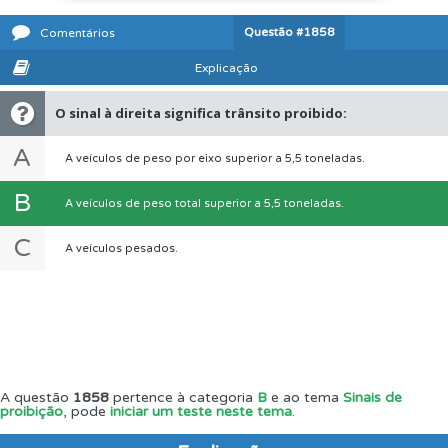
Questão
#1858
Comentários
Explicação
O sinal à direita significa trânsito proibido:
A
A veículos de peso por eixo superior a 5,5 toneladas.
B
A veículos de peso total superior a 5,5 toneladas.
C
A veículos pesados.
A questão
1858
pertence à categoria
B
e ao tema
Sinais de
proibição
, pode
iniciar um teste neste tema
.