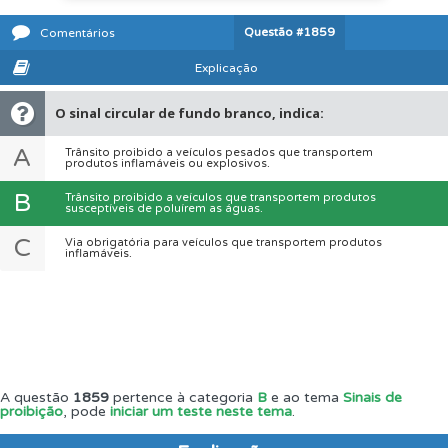
Questão
#1859
Comentários
Explicação
O sinal circular de fundo branco, indica:
A
Trânsito proibido a veículos pesados que transportem
produtos inflamáveis ou explosivos.
B
Trânsito proibido a veículos que transportem produtos
susceptíveis de poluírem as águas.
C
Via obrigatória para veículos que transportem produtos
inflamáveis.
A questão
1859
pertence à categoria
B
e ao tema
Sinais de
proibição
, pode
iniciar um teste neste tema
.