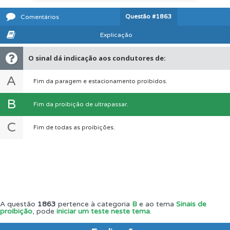
Questão
#1863
Comentários
Explicação
O sinal dá indicação aos condutores de:
A
Fim da paragem e estacionamento proibidos.
B
Fim da proibição de ultrapassar.
C
Fim de todas as proibições.
A questão
1863
pertence à categoria
B
e ao tema
Sinais de
proibição
, pode
iniciar um teste neste tema
.