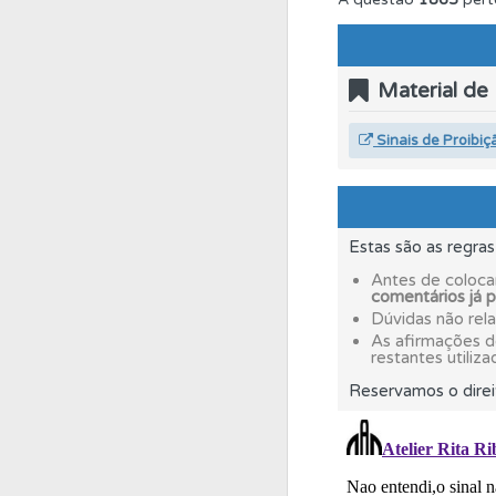
Questões
Consulte
Material de
Questões
Consulte 
Sinais de Proibiç
Testemunhos
Veja 
Estas são as regra
Biblioteca
Consulte 
Antes de coloca
comentários já 
Dúvidas não rel
Perfil
Consulte as su
As afirmações 
restantes utiliza
Reservamos o direi
Questões
Pode gua
Conta
Crie uma con