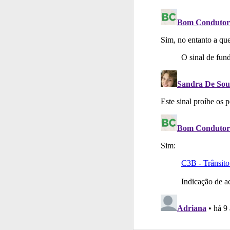
Testes
Veja o nível
Testes
Deve fazer 
Testes
O teste "Dif