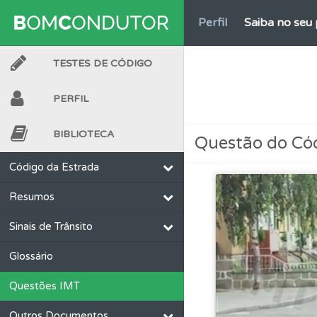
Perfil
Saiba no seu 
TESTES DE CÓDIGO
Biblioteca
Consulte 
PERFIL
Testes
O teste "Nov
BIBLIOTECA
Questão do Có
Questões
Consulte 
Código da Estrada
Resumos
Ajuda
Use os atalh
Sinais de Trânsito
Ajuda
Consulte a aj
Glossário
Questões IMT
Perfil
O Índice Bom
Outros Documentos