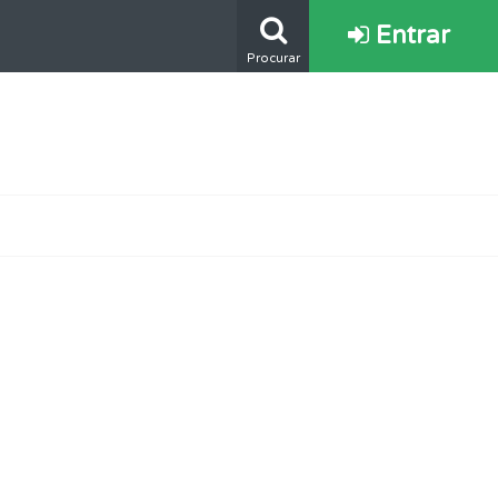
Entrar
Procurar
s.
e.