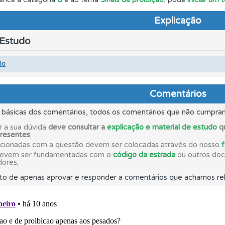
Explicação
 os comentários da questão quando tem dúvidas.
 Estudo
aqui todas as questões que usamos na plataforma.
ão
os testemunhos dos nossos utilizadores e deixe o seu!
Comentários
s básicas dos comentários, todos os comentários que não cumpra
o código da estrada na nossa biblioteca.
r a sua dúvida
deve consultar a
explicação e material de estudo
qu
presentes
;
acionadas com a questão devem ser colocadas através do nosso
as estatísticas no seu perfil.
devem ser fundamentadas com o
código da estrada
ou outros docu
dores;
to de apenas aprovar e responder a comentários que achamos rel
rdar uma questão colocando-a como favorita.
ta para poder partilhar o seu perfil com os seus amigos.