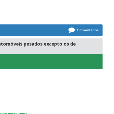
ponder.
Comentários
mento.
 automóveis pesados excepto os de
oficial.
teste neste tema
.