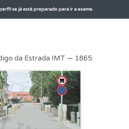
perfil se já está preparado para ir a exame.
a biblioteca para tirar dúvidas e ver resumos do código.
as" apresenta-lhe questões a que ainda não respondeu.
digo da Estrada IMT — 1865
as explicações das questões para esclarecimentos adicionai
os de teclado para responder aos testes mais rapidamente.
uda se tiver dúvidas relacionadas com a plataforma.
 Condutor dá-lhe uma ideia da sua preparação para o exam