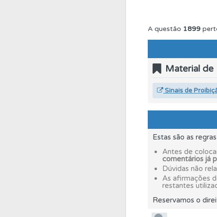
Perfil
Tem um histór
A questão
1899
pert
Testemunhos
Veja 
Material de
Testes
O teste "Dif
Sinais de Proibiç
Biblioteca
Consulte 
Estas são as regra
Questões
Consulte 
Antes de coloca
comentários já 
Dúvidas não rel
As afirmações 
Biblioteca
Consulte 
restantes utiliza
Reservamos o direi
Ajuda
Consulte a aj