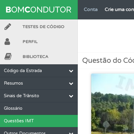
Conta
Crie uma con
TESTES DE CÓDIGO
Questões
As questõ
PERFIL
Questões
Pode gua
BIBLIOTECA
Questão do Có
Perfil
Veja as quest
Código da Estrada
Resumos
Testes
O teste "Err
Sinais de Trânsito
Questões
Consulte 
Glossário
Questões IMT
Conta
Crie uma con
Outros Documentos