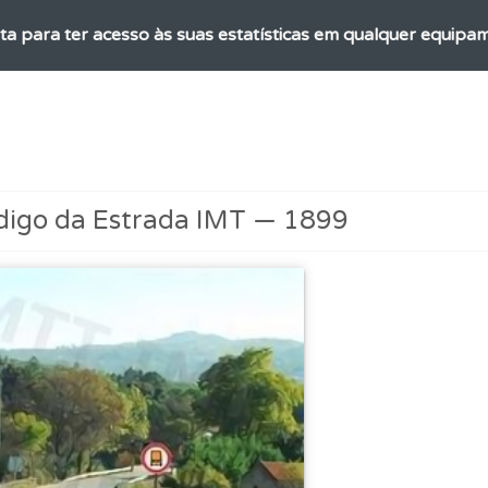
ta para ter acesso às suas estatísticas em qualquer equipa
es que usamos estão atualizadas e são as mesmas do exame 
rdar uma questão colocando-a como favorita.
digo da Estrada IMT — 1899
ões que errou no seu perfil.
adas" apresenta-lhe questões que errou e não voltou a res
aqui todas as questões que usamos na plataforma.
ta para poder partilhar o seu perfil com os seus amigos.