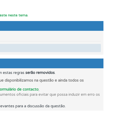
teste neste tema
.
m estas regras
serão removidos
.
s.
e disponibilizamos na questão e ainda todos os
formulário de contacto
;
mentos oficiais para evitar que possa induzir em erro os
evantes para a discussão da questão.