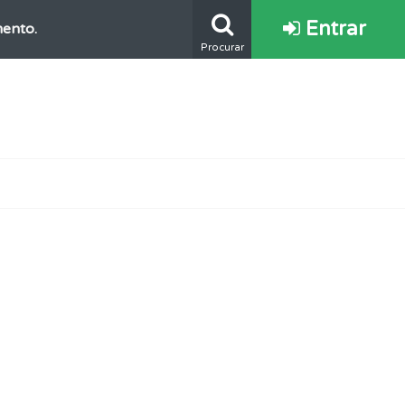
Entrar
mento.
Procurar
oficial.
ponder.