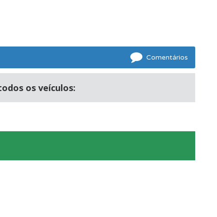
e.
Comentários
todos os veículos:
os.