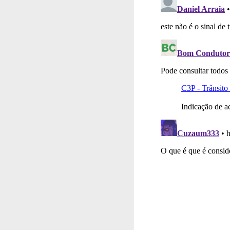
Perfil
Saiba no seu 
Testes
Veja o nível
Perfil
Veja os temas