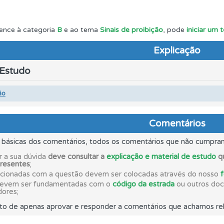
ico dos seus testes no seu perfil.
ence à categoria
B
e ao tema
Sinais de proibição
, pode
iniciar um 
Explicação
os testemunhos dos nossos utilizadores e deixe o seu!
 Estudo
ícil" apresenta-lhe as questões mais falhadas na plataforma.
ão
o código da estrada na nossa biblioteca.
Comentários
s básicas dos comentários, todos os comentários que não cumpra
as explicações das questões para esclarecimentos adicionai
r a sua dúvida
deve consultar a
explicação e material de estudo
qu
presentes
;
acionadas com a questão devem ser colocadas através do nosso
devem ser fundamentadas com o
código da estrada
ou outros docu
a biblioteca para tirar dúvidas e ver resumos do código.
dores;
to de apenas aprovar e responder a comentários que achamos rel
uda se tiver dúvidas relacionadas com a plataforma.