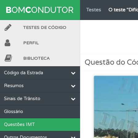
Testes
O teste "Dif
TESTES DE CÓDIGO
Perfil
Saiba no seu 
PERFIL
Conta
Crie uma con
BIBLIOTECA
Questão do Có
Perfil
O Índice Bom
Código da Estrada
Resumos
Testes
O teste "Err
Sinais de Trânsito
Perfil
Tem um histór
Glossário
Questões IMT
Questões
Pode gua
Outros Documentos