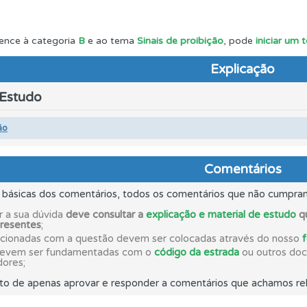
a biblioteca para tirar dúvidas e ver resumos do código.
ence à categoria
B
e ao tema
Sinais de proibição
, pode
iniciar um 
Explicação
o teste que recomendamos para obter os melhores resultad
 Estudo
ta para ter acesso às suas estatísticas em qualquer equipa
ão
 onde tem mais dificuldades no seu perfil.
Comentários
s básicas dos comentários, todos os comentários que não cumpra
os de teclado para responder aos testes mais rapidamente.
r a sua dúvida
deve consultar a
explicação e material de estudo
qu
presentes
;
acionadas com a questão devem ser colocadas através do nosso
devem ser fundamentadas com o
código da estrada
ou outros docu
ões que errou no seu perfil.
dores;
to de apenas aprovar e responder a comentários que achamos rel
o código da estrada na nossa biblioteca.