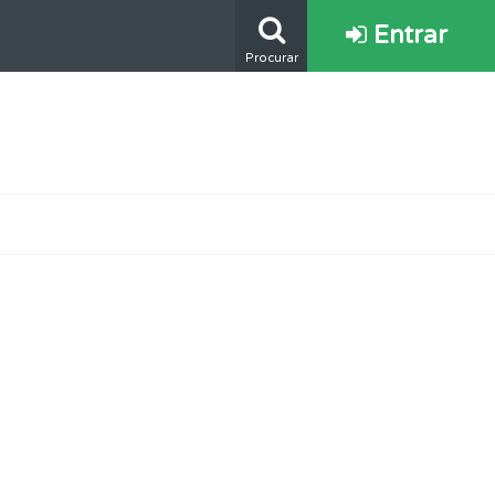
Entrar
Procurar
e.
ponder.