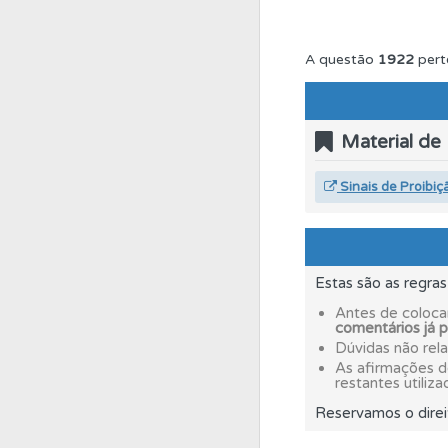
Biblioteca
Consulte 
A questão
1922
pert
Testes
Deve fazer 
Material de
Conta
Crie uma con
Sinais de Proibiç
Perfil
Veja os temas
Estas são as regra
Ajuda
Use os atalh
Antes de coloca
comentários já 
Dúvidas não rel
As afirmações 
Perfil
Veja as quest
restantes utiliza
Reservamos o direi
Biblioteca
Consulte 