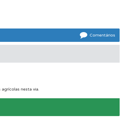
s.
Comentários
oficial.
agrícolas nesta via.