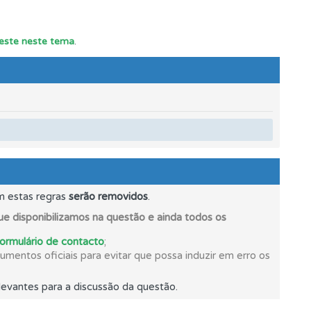
teste neste tema
.
os.
mento.
m estas regras
serão removidos
.
e disponibilizamos na questão e ainda todos os
formulário de contacto
;
mentos oficiais para evitar que possa induzir em erro os
evantes para a discussão da questão.