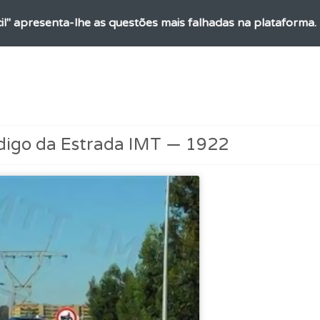
ícil" apresenta-lhe as questões mais falhadas na plataforma.
perfil se já está preparado para ir a exame.
ta para não perder as suas estatísticas.
digo da Estrada IMT — 1922
 Condutor dá-lhe uma ideia da sua preparação para o exam
adas" apresenta-lhe questões que errou e não voltou a res
ico dos seus testes no seu perfil.
rdar uma questão colocando-a como favorita.