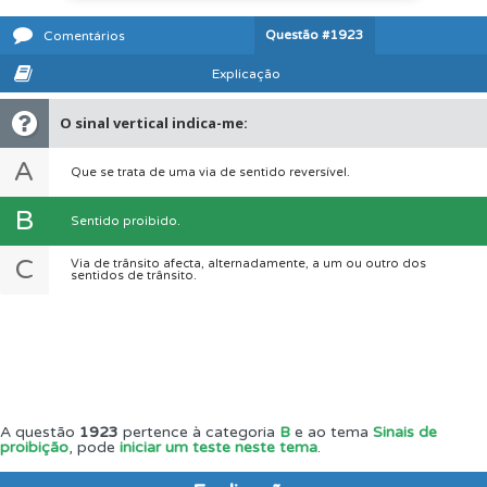
Questão
#1923
Comentários
Explicação
O sinal vertical indica-me:
A
Que se trata de uma via de sentido reversível.
B
Sentido proibido.
C
Via de trânsito afecta, alternadamente, a um ou outro dos
sentidos de trânsito.
A questão
1923
pertence à categoria
B
e ao tema
Sinais de
proibição
, pode
iniciar um teste neste tema
.