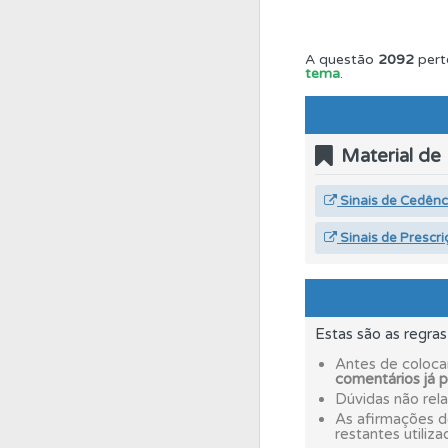
Questões
Consulte 
A questão
2092
pert
tema
.
Perfil
Veja os temas
Material de
Ajuda
Consulte a aj
Sinais de Cedên
Sinais de Prescri
Testemunhos
Veja 
Testes
Deve fazer 
Estas são as regra
Antes de coloca
Questões
Pode gua
comentários já 
Dúvidas não rel
As afirmações 
restantes utiliza
Testes
O teste "Nov