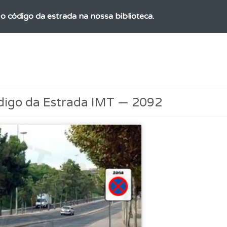
o código da estrada na nossa biblioteca.
ico dos seus testes no seu perfil.
ícil" apresenta-lhe as questões mais falhadas na plataforma.
digo da Estrada IMT — 2092
ta para não perder as suas estatísticas.
ões que errou no seu perfil.
as estatísticas no seu perfil.
a biblioteca para tirar dúvidas e ver resumos do código.