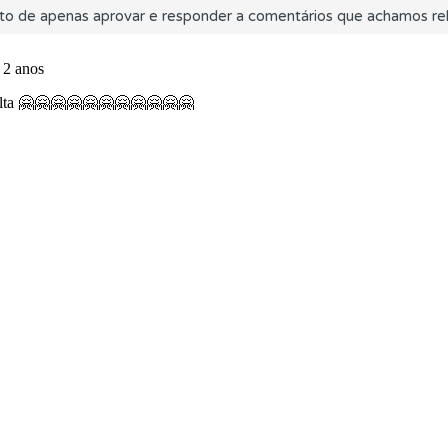
to de apenas aprovar e responder a comentários que achamos rel
ta para ter acesso às suas estatísticas em qualquer equipa
adas" apresenta-lhe questões que errou e não voltou a res
es que usamos estão atualizadas e são as mesmas do exame 