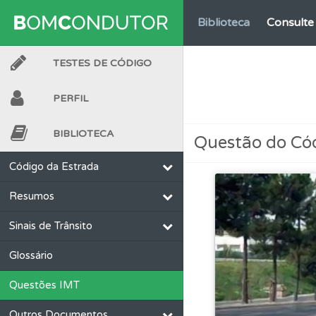
Biblioteca
Consulte 
TESTES DE CÓDIGO
Perfil
Tem um histór
PERFIL
Testes
O teste "Dif
BIBLIOTECA
Questão do Có
Conta
Crie uma con
Código da Estrada
Resumos
Perfil
Veja as quest
Sinais de Trânsito
Perfil
Consulte as su
Glossário
Questões IMT
Biblioteca
Consulte 
Outros Documentos