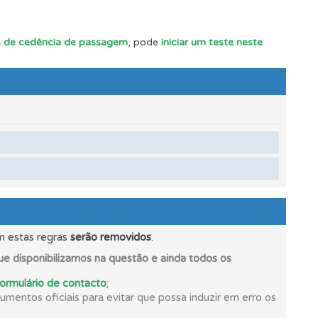
s.
ais de cedência de passagem
, pode
iniciar um teste neste
os.
m estas regras
serão removidos
.
e disponibilizamos na questão e ainda todos os
formulário de contacto
;
mentos oficiais para evitar que possa induzir em erro os