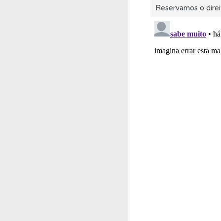
Reservamos o direi
Conta
Crie uma con
Testes
O teste "Err
Questões
As questõ