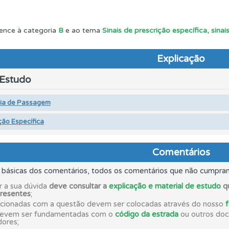
as explicações das questões para esclarecimentos adicionai
ence à categoria
B
e ao tema
Sinais de prescrição específica, sin
 onde tem mais dificuldades no seu perfil.
Explicação
 Estudo
uda se tiver dúvidas relacionadas com a plataforma.
cia de Passagem
ção Específica
os testemunhos dos nossos utilizadores e deixe o seu!
Comentários
o teste que recomendamos para obter os melhores resultad
s básicas dos comentários, todos os comentários que não cumpra
r a sua dúvida
deve consultar a
explicação e material de estudo
qu
rdar uma questão colocando-a como favorita.
presentes
;
acionadas com a questão devem ser colocadas através do nosso
devem ser fundamentadas com o
código da estrada
ou outros docu
dores;
as" apresenta-lhe questões a que ainda não respondeu.