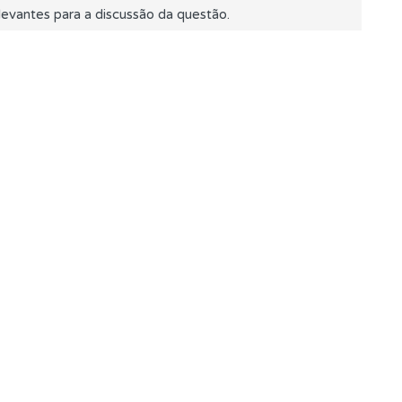
evantes para a discussão da questão.
mento.
ponder.
oficial.