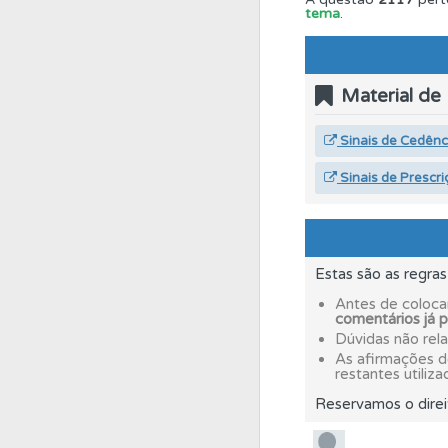
tema
.
Testes
O teste "Err
Material de
Questões
Pode gua
Sinais de Cedên
Conta
Crie uma con
Sinais de Prescri
Conta
Crie uma con
Estas são as regra
Antes de coloca
Biblioteca
Consulte 
comentários já 
Dúvidas não rel
As afirmações 
Testes
Deve fazer 
restantes utiliza
Reservamos o direi
Testes
O teste "Nov