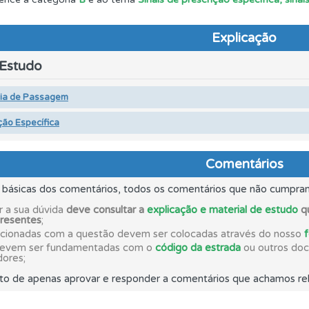
adas" apresenta-lhe questões que errou e não voltou a res
Explicação
 Estudo
rdar uma questão colocando-a como favorita.
cia de Passagem
ta para poder partilhar o seu perfil com os seus amigos.
ção Específica
Comentários
ta para não perder as suas estatísticas.
s básicas dos comentários, todos os comentários que não cumpra
r a sua dúvida
deve consultar a
explicação e material de estudo
qu
a biblioteca para tirar dúvidas e ver resumos do código.
presentes
;
acionadas com a questão devem ser colocadas através do nosso
devem ser fundamentadas com o
código da estrada
ou outros docu
o teste que recomendamos para obter os melhores resultad
dores;
to de apenas aprovar e responder a comentários que achamos rel
as" apresenta-lhe questões a que ainda não respondeu.