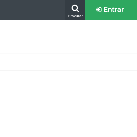
Entrar
Procurar
s.
e.