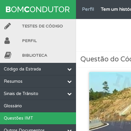
Perfil
Tem um histór
TESTES DE CÓDIGO
Perfil
Saiba no seu 
PERFIL
Questões
Consulte 
BIBLIOTECA
Questão do Có
Perfil
Veja os temas
Código da Estrada
Resumos
Biblioteca
Consulte 
Sinais de Trânsito
Perfil
Consulte as su
Glossário
Questões IMT
Perfil
O Índice Bom
Outros Documentos