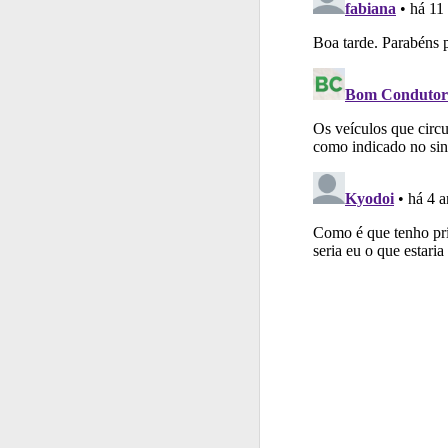
Ajuda
Use os atalh
Testes
Veja o nível
Questões
Consulte 