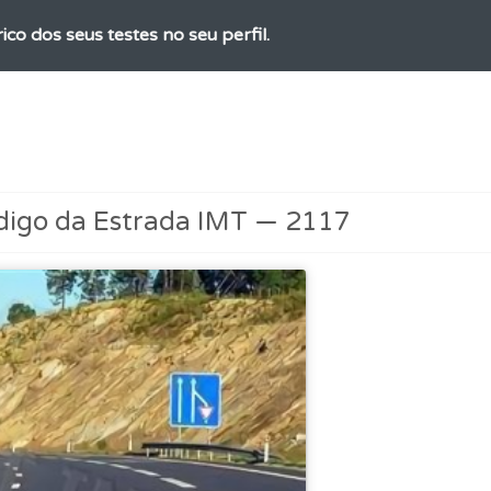
ico dos seus testes no seu perfil.
perfil se já está preparado para ir a exame.
as explicações das questões para esclarecimentos adicionai
digo da Estrada IMT — 2117
 onde tem mais dificuldades no seu perfil.
o código da estrada na nossa biblioteca.
as estatísticas no seu perfil.
 Condutor dá-lhe uma ideia da sua preparação para o exam